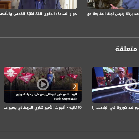
حوار الساعة: الذكرى الـ23 لهبّة القدس والأقصى: واقع الجماهير العربيّة وارتدادات الهبّة المتواصلة
د بركة رئيس لجنة المتابعة حول إعلان الإضراب في الأول من أكتوبر
متعلقة
anafalasteeni@m
www.mu
60 ثانية - أنجولا: الأمير هاري البريطاني يسير على درب والدته ويزور مشروعا لإزالة الألغام 29.9.19
كورونا في البلاد،د. زاهي سعيد،بانوراما مساواة،21.12.2020،قناة مساواة
https://www.facebook.
https://twitter