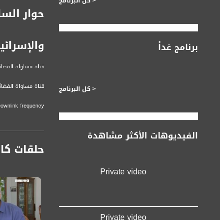
< كل البرنامج
حوار السا
والإسرائي
برنامج غداً
قناة مساواة الفضائي
قناة مساواة الفضائية تبث عبر الحيّز 
< كل البرنامج
Downlink frequency - الترد
12645 MHZ
الفيديوهات الأكثر مشاهدة
Polarity - الاستقطاب:
حلقات كا
Horizontal
Symb.Rate - معدل الترميز:
Private video
27.500 MS/s
FEC - تصحيح الخطأ :
5/6
Private video