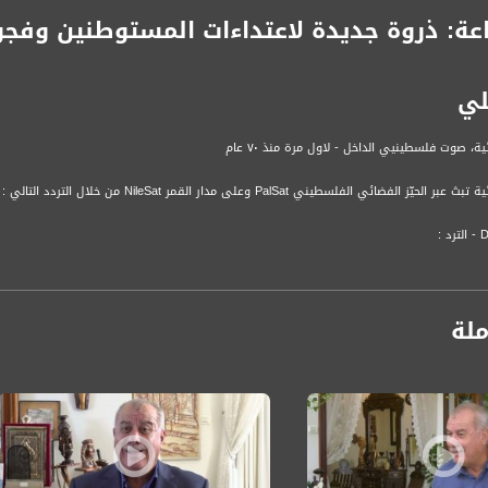
عة: ذروة جديدة لاعتداءات المستوطنين وفجوا
لي
ة، صوت فلسطينيي الداخل - لاول مرة منذ ٧٠ عام
الفضائي الفلسطيني PalSat وعلى مدار القمر NileSat من خلال التردد التالي :
 :
ملة