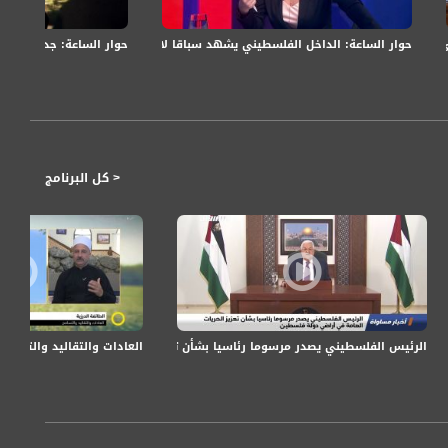
حوار الساعة: الداخل الفلسطيني يشهد سباقا لاختيار مرشحيهم للرئاسة والعضو
حوار الساعة: جدل بشأن ق
< كل البرنامج
الرئيس الفلسطيني يصدر مرسوما رئاسيا بشأن تعزيز الحريات العامة في أراضي دولة 
العادات والتقاليد والتسامح لدى الطائفة