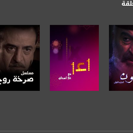
لقة
https://www.youtube.com/channel/UCwJbDUmIxc-J
https://www.pinterest.
https://vimeo.
u/0/b/115185778161375637310/115185778161375637310/posts/p/pub?_ga=1.123333704.2101
برنامج
صفحة البرنامج
صفحة البرنامج