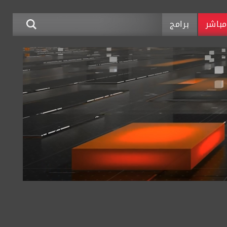
باشر
برامج