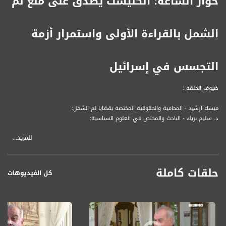
حوار الساعة: الكنيست يصدّق على منع لم
الشمل بالقراءة الأولى واستمرار أزمة
التجسس في إسرائيل
ضيوف الحلقة :
ميساء ارشيد - المحامية والحقوقية المختصة بقضايا لم الشمل:
د. سليم بريك - الباحث والمختص في العلوم السياسية:
للمزيد...
قناة مساواة الفضائية، صوت فلسطينيي الداخل - لاول مرة منذ ٧٠ عام
قناة مساواة الفضائية تبث عبر الحيّز الفضائي الفلسطيني PalSat وعلى مدار القمر
حلقات كاملة
NileSat من خلال التردد التالي :
كل الفيديوهات
Downlink frequency - الترد :
12645 MHZ
Polarity - الاستقطاب: