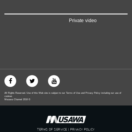
‫#‏تماثل‬
‫#‏تسوية‬
‫#‏معادلة‬
Private video
All Rights Reserved. Use of this Web site is subject to our Terms of Use and Privacy Policy including our use of
cookies
Musawa Channel
2016
©
TERMS OF SERVICE | PRIVACY POLICY