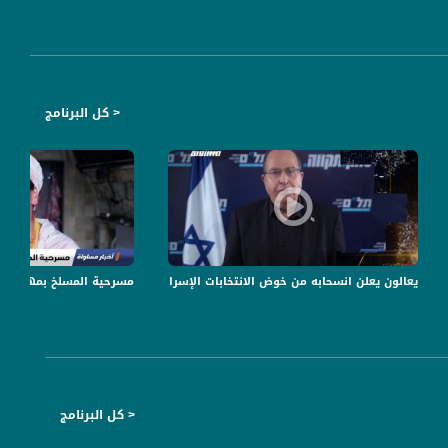
< كل البرنامج
شبة المسرح - #صباحنا_غير- 9-9-2016 - مساواة
يعالون يعلن انسحابه من خوض الانتخابات الإسرائيلية المقبلة،اخبارمساواة،01.02.2021،قناة مساواة
مسرحية المسلخ بمهرجان "عكا للمسرح
< كل البرنامج