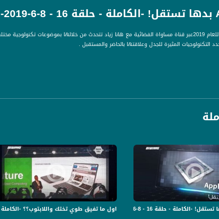
حلقة الثامن حزيران للعام 2019عبر قناة مساواة الفضائية مع هانا زياد تتحدث من خلالها بموضوعات 
د التكنولوجيات المثيرة للجدل وعلاقتها بالحاضر والمستقبل .
لصيني!
ملة
روفايلاتهم !
Senior Software Engineer
اول ما تفيق طوي تختك واللابتوب؟؟ -الكاملة - حلقة 15 - 6-6-2019- 