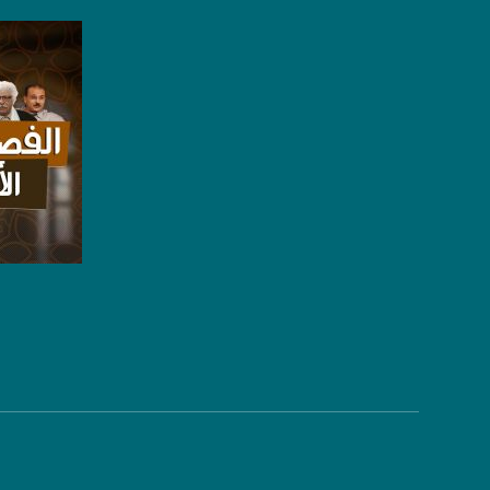
5/6
عربسات Arabsat Badr 4 at 26.0 east
DL: 11958 H
SR: 27500
FEC: 5/6
للتواصل:
بريد الكتروني:
usawachannel.com
صفحة ا
للتفاعل:
الموقع الالكتروني:
sawachannel.com
فيسبوك:
com/musawachannel