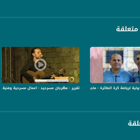
متعلقة
ة، صوت فلسطينيي الداخل - لاول مرة منذ ٧٠ عام
الفضائي الفلسطيني PalSat وعلى مدار القمر NileSat من خلال التردد التالي :
 :
ة لرياضة كرة الطائرة - ماجد أبو شقرة ومالك بطو- #صباحنا_غير-29-5-2016- مساواة
تقرير - مهرجان مسرحيد - اعمال مسرحية وفنية جديدة على خ
لقة