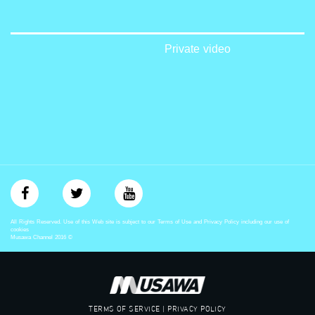
‫#‏تساوٍ‬
‫#‏تعادل‬
‫#‏تماثل‬
‫#‏تسوية‬
Private video
‫#‏معادلة‬
All Rights Reserved. Use of this Web site is subject to our Terms of Use and Privacy Policy including our use of
cookies
Musawa Channel
2016
©
TERMS OF SERVICE | PRIVACY POLICY