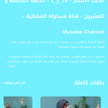
مكتب الانتحار - #1_ع_1 - الحلقة السابعة و
العشرين - قناة مساواة الفضائية -
Musawa Channel
الحلقة السابعة و العشرين من مسلسل 1 ع 1 مع الممثلة علا اسحاق بعنوان مكتب
الانتحار عبر شاشة قناة مساواة الفضائية .
مسلسل 1 ع 1 برنامج كوميدي ترفيهي ناقد يرصد اهم القضايا الاجتماعية المحيطة بنا
ويقوم بنقدها بطريقة كوميدية خفيفة على القلب لبث المتعة في نفوس المشاهدين
للمزيد...
طيلة ايام الشهر الفضيل .
قناة مساواة الفضائية، صوت فلسطينيي الداخل - لاول مرة منذ ٧٠ عام
حلقات كاملة
كل الفيديوهات
قناة مساواة الفضائية تبث عبر الحيّز الفضائي الفلسطيني PalSat وعلى مدار القمر
NileSat من خلال التردد التالي :
Downlink frequency - الترد :
12645 MHZ