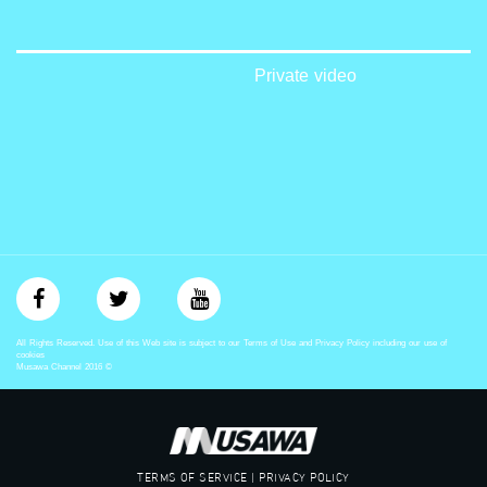
‫#‏تعادل‬
‫#‏تماثل‬
‫#‏تسوية‬
‫#‏معادلة‬
Private video
All Rights Reserved. Use of this Web site is subject to our Terms of Use and Privacy Policy including our use of
cookies
Musawa Channel
2016
©
TERMS OF SERVICE | PRIVACY POLICY