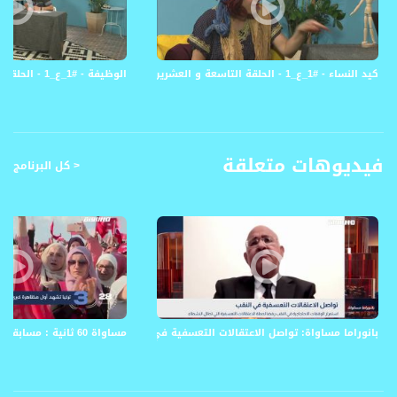
Polarity - الاستقطاب:
Horizontal
Symb.Rate - معدل الترميز:
كيد النساء - #1_ع_1 - الحلقة التاسعة و العشرين - قناة مساواة الفضائية - Musawa Channel
الوظيفة - #1_ع_1 - الحلقة الثامنة و العشرين - قناة مساواة الفضائية - Musawa Channel
27.500 MS/s
FEC - تصحيح الخطأ :
5/6
فيديوهات متعلقة
< كل البرنامج
عربسات Arabsat Badr 4 at 26.0 east
DL: 11958 H
SR: 27500
FEC: 5/6
للتواصل:
بريد الكتروني:
بانوراما مساواة: تواصل الاعتقالات التعسفية في النقب
مساواة 60 ثانية : مسابقات الجَمال تُشعل الطلب على استنساخ الإبل في الإمارات
anafalasteeni@musawachannel.com
للتفاعل: