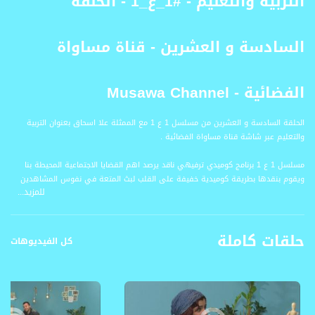
التربية والتعليم - #1_ع_1 - الحلقة
السادسة و العشرين - قناة مساواة
الفضائية - Musawa Channel
الحلقة السادسة و العشرين من مسلسل 1 ع 1 مع الممثلة علا اسحاق بعنوان التربية
والتعليم عبر شاشة قناة مساواة الفضائية .
مسلسل 1 ع 1 برنامج كوميدي ترفيهي ناقد يرصد اهم القضايا الاجتماعية المحيطة بنا
ويقوم بنقدها بطريقة كوميدية خفيفة على القلب لبث المتعة في نفوس المشاهدين
للمزيد...
طيلة ايام الشهر الفضيل .
قناة مساواة الفضائية، صوت فلسطينيي الداخل - لاول مرة منذ ٧٠ عام
حلقات كاملة
قناة مساواة الفضائية تبث عبر الحيّز الفضائي الفلسطيني PalSat وعلى مدار القمر
كل الفيديوهات
NileSat من خلال التردد التالي :
Downlink frequency - الترد :
12645 MHZ