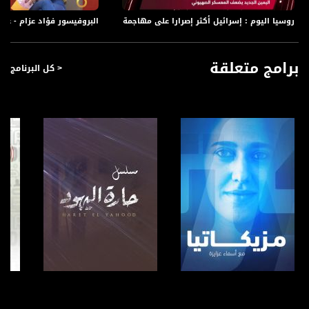
روسيا اليوم : إسرائيل أكثر إصرارا على مهاجمة سوريا،الكاملة،مترو الصحافة،3-1-2019،قناة مساواة
البروفيسور فؤاد عزام - علاج العقم والتأ
برامج متعلقة
< كل البرنامج
صفحة البرنامج
صفحة البرنامج