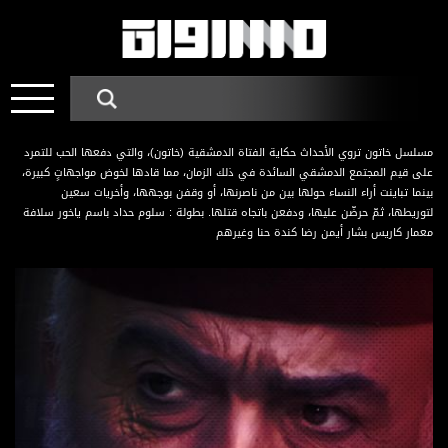
مسلسل خاتون تروي الأحداث حكاية الفتاة الدمشقية (خاتون)، والتي دفعها الحب للتمرد
على قيم المجتمع الدمشقي السائدة في ذلك الزمان، مما قادها لخوض مواجهاتٍ كبيرة،
بينما تباينت أراء النساء حولها بين من ناصرنها، أو وقفن بوجهها، وأخريات سعين
لتوريطها، ثمّ حرضّن عليها، ودفعن باتجاه قتلها. بطولة : سلوم حداد باسم ياخور سلافة
معمار كاريس بشار أيمن رضا كندة حنا وغيرهم