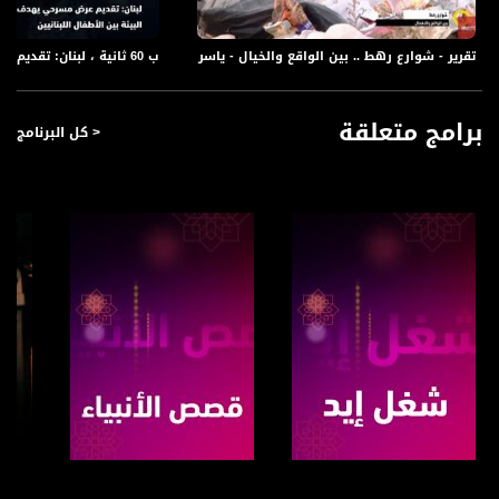
ب 60 ثانية ، لبنان: تقديم عرض مسرحي يهدف الى نشر الوعي حول حماية البيئة،3-1-2019
تقرير - شوارع رهط .. بين الواقع والخيال - ياسر العقبي - صباحنا غير- 4.12.2017 - مساواة
برامج متعلقة
< كل البرنامج