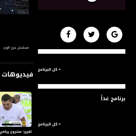
مسلسل جرح الورد
< كل البرنامج
فيديوهات م
برنامج غداً
< كل البرنامج
تقرير: مشروع رياضي دولي : Hoops For Peace ،صباحنا غير،4-9