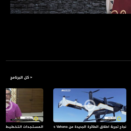
< كل البرنامج
نجاح تجربة اطلاق الطائرة الجديدة من airbus Vahana - راجي يعقوب ،صباحنا غير،27.2.2018 ، قناة مساواة
الـمـسـتـجـدات الـتـخـطـيـطـيـة في الـ