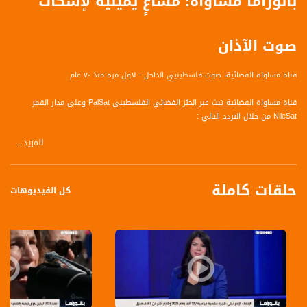
بانوراما مساواة: مساعٍ يمينية لإسكات
صوت الآذان
قناة مساواة الفضائية، صوت فلسطينيي الداخل - لاول مرة منذ ٧٠ عام
قناة مساواة الفضائية تبث عبر الحيّز الفضائي الفلسطيني PalSat وعلى مدار القمر
NileSat من خلال التردد التالي :
للمزيد...
Nilesat at 8.0 east (Musawa SD)
Frequency: 12645 H
حلقات كاملة
Symbol Rate: 27500
كل الفيديوهات
FEC: 3/4
Nilesat at 7.0 east (Musawa HD)
Frequency: 11564 H
Symbol Rate: 27500
FEC: 3/4