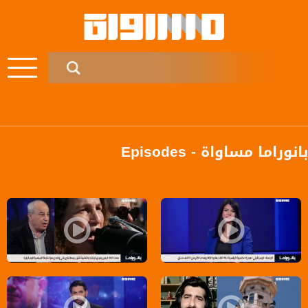
بانوراما مساواة - Episodes
Pages
بانوراما مساواة: إسرائيل تودّع 2025 بصورة قاتمة
بانوراما مساواة: حصاد عام 2025 دموع لا تجف بنار الجريمة و اليمين يفرض قبضته والفاشية تقترب