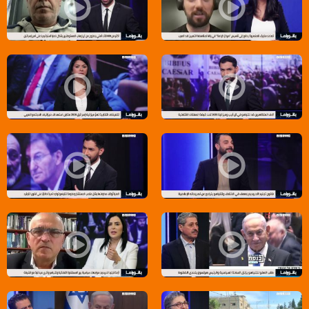
بانوراما مساواة: كأس العرب..زيّ رياضي براية وطن
بانوراما مساواة:أكثر من 600 قائد أمني يحذرون من أن إرهاب المستوطنين يشكل خطرا استراتيجيا على إسرائيل
بانوراما مساواة: الشارع الإسرائيلي يتجه نحو تصعيد
بانوراما مساواة: تخفيضات انتخابية تهزّ ميزانية إسرائيل 2026 مق
بانوراما مساواة: أزمة سياسية تعصف بائتلاف نتنياهو
بانوراما مساواة: خلافات تشق مشوار
بانوراما مساواة: جدل صاخب بالساحة السياسية
بانوراما مساواة: أزمات نتنياهو المت