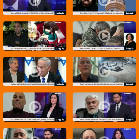
بانوراما مساواة: مساعٍ يمينية لإسكات صوت الآذان
بانوراما مساواة: بن غفير يستفز الأ
بانوراما مساواة: من قرية البعنة في الجليل..فلسطين تودّع محمد بكري، الفن
بانوراما مساواة: الكنائس المسيحية
بانوراما مساواة: هجوم استيطاني عنيف في الخليل
بانوراما مساواة: أسبوع حافل بالقو
بانوراما مساواة: رفع الأرنونا..أعباء 
بانوراما مساواة: دعوات للتظاهر ضد القوانين الحكومية..واحتجاجات بالشمال 