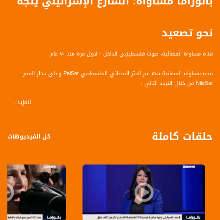
بانوراما مساواة: الشارع الإسرائيلي يتجه
نحو تصعيد
قناة مساواة الفضائية، صوت فلسطينيي الداخل - لاول مرة منذ ٧٠ عام
قناة مساواة الفضائية تبث عبر الحيّز الفضائي الفلسطيني PalSat وعلى مدار القمر
NileSat من خلال التردد التالي :
للمزيد...
Nilesat at 8.0 east (Musawa SD)
Frequency: 12645 H
حلقات كاملة
Symbol Rate: 27500
كل الفيديوهات
FEC: 3/4
Nilesat at 7.0 east (Musawa HD)
Frequency: 11564 H
Symbol Rate: 27500
FEC: 3/4