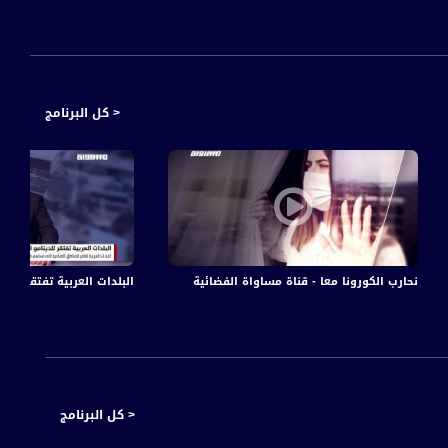
< كل البرنامج
،اخبار مساواة،31.07.2020،قناة مساواة
نحارب الكورونا معا - قناة مساواة الفضائية
البلدات العربية تفتقر للدينام
 إلى صندوق الاقتراع
< كل البرنامج