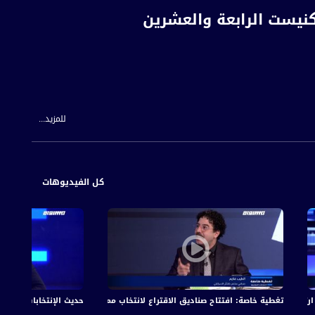
كنيست الرابعة والعشرين
للمزيد...
كل الفيديوهات
ع التصويت في المجتمع العربي الى 23 بالمئة
تغطية خاصة: افتتاح صناديق الاقتراع لانتخاب ممثلي الكنيست الرابعة والعشر
حديث الإنتخابات : تغطية خاص