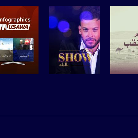
ة، صوت فلسطينيي الداخل - لاول مرة منذ ٧٠ عام
لبرنامج
صفحة البرنامج
صفحة البرنامج
الفضائي الفلسطيني PalSat وعلى مدار القمر NileSat من خلال التردد التالي :
 :