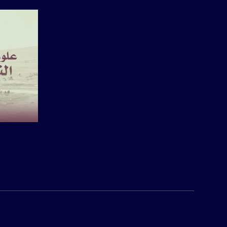
قناة مساواة الفضائي
صفحة ا
قناة مساواة الفضائية تبث عبر الحيّز 
Downlink frequency - الترد
12645 MHZ
Polarity - الاستقطاب: