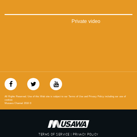
48_#
‫#‏فلسطين_٤٨‬
‫#‏فلسطين_48‬
‪falasteen_48#‎‬
Private video
‫#‏عرب_٤٨
‪‎arab_48#‬
‫#‏تواصل‬
‫#‏اكسر_حصارك‬
‫#‏بلشنا_نرجع‬
‫#‏شعب_واحد‬
‪#‎mosawah‬
#musawa
#musawachannel
mosawah.com#
#musawachannel.com
‪#‎Equality‬
All Rights Reserved. Use of this Web site is subject to our Terms of Use and Privacy Policy including our use of
‪#‎égalité‬
cookies
Musawa Channel
2016
©
‫#‏مساواة‬
‫#‏حق‬
‫#‏عدالة‬
‫#‏تساوٍ‬
‫#‏تعادل‬
TERMS OF SERVICE | PRIVACY POLICY
‫#‏تماثل‬