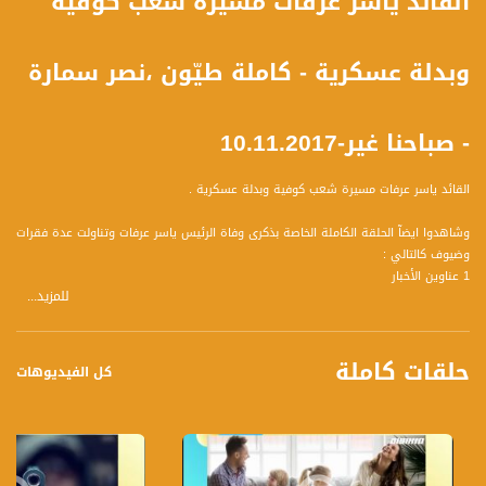
القائد ياسر عرفات مسيرة شعب كوفية
وبدلة عسكرية - كاملة طيّون ،نصر سمارة
- صباحنا غير-10.11.2017
القائد ياسر عرفات مسيرة شعب كوفية وبدلة عسكرية .
وشاهدوا ايضآ الحلقة الكاملة الخاصة بذكرى وفاة الرئيس ياسر عرفات وتناولت عدة فقرات
وضيوف كالتالي :
1 عناوين الأخبار
للمزيد...
ضيف الفقرة :
** وائل عواد ، صحفي
2 في ذكرى القائد أبو عمار ياسر عرفات
حلقات كاملة
ضيف الفقرة :
كل الفيديوهات
** محمد بركة رئيس لجنة المتابعة العليا للجماهير العربية
** رامز جرايسي عضو سكرتارية في الجبهة الديمقراطية للسلام والمساواة ورئيس بلدية
الناصرة سابقا
** د.أحمد الطيبي ،عضو كنيست القائمة المشتركة - العربية للتغيير
3 توعية الطلاب من قبل الطلاب