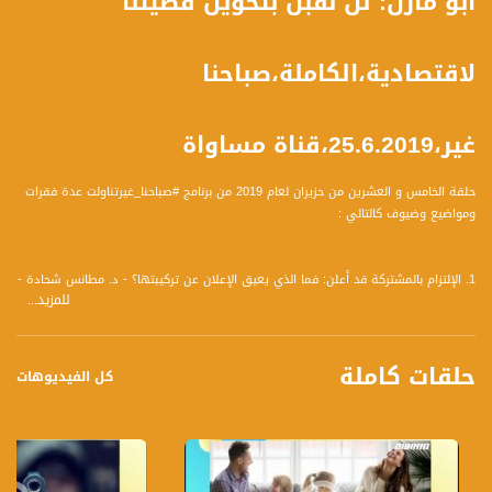
أبو مازن: لن نقبل بتحويل قضيتنا
لاقتصادية،الكاملة،صباحنا
غير،25.6.2019،قناة مساواة
حلقة الخامس و العشرين من حزيران لعام 2019 من برنامج #صباحنا_غيرتناولت عدة فقرات
ومواضيع وضيوف كالتالي :
1. الإلتزام بالمشتركة قد أعلن: فما الذي يعيق الإعلان عن تركيبتها؟ - د. مطانس شحادة -
للمزيد...
عضو كنيست عن التجمع
2. بعد بجروت الجغرافيا: قرار يلزم باحترام العربية - شرف حسان رئيس لجنة متابعة قضايا
التعليم العربي
حلقات كاملة
3. تعلّم العربية: "ستوري" مغاير على إنستاجرام - سمة طبلج: معلمة لغة عربية - علياء
كل الفيديوهات
كيال: معلمة لغة عربية
4. عودة ستّي مدللة - من صفورية إلى تسيبوري - حسن عبادي: - مصطفى عبد الفتاح:
5. ما حدا بلعب مع إبني: الجانب الإجتماعي في حياة أطفالنا - سيرين يونس - مرشدة
أطفال وأهل