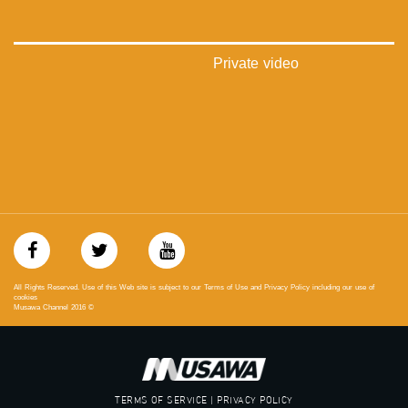
‫#‏شعب_واحد‬
‪#‎mosawah‬
#musawa
#musawachannel
Private video
mosawah.com#
#musawachannel.com
‪#‎Equality‬
‪#‎égalité‬
‫#‏مساواة‬
‫#‏حق‬
‫#‏عدالة‬
‫#‏تساوٍ‬
‫#‏تعادل‬
‫#‏تماثل‬
‫#‏تسوية‬
‫#‏معادلة‬
All Rights Reserved. Use of this Web site is subject to our Terms of Use and Privacy Policy including our use of
cookies
Musawa Channel
2016
©
TERMS OF SERVICE | PRIVACY POLICY