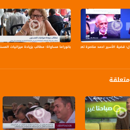
بانوراما مساواة: مطالب بزيادة ميزانيات المسن
ل: قضية الأسير احمد مناصرة تعود للواجهة بعد الكشف عن اضطرابات نفسية سببها ال
تعلقة