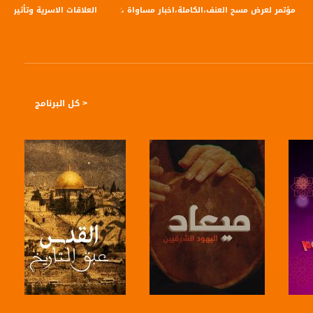
view finder -29.
مؤتمر لعرض مسح العنف،الكاملة،اخبار مساواة ،12-06-2019،مساواة
العلاقات الاسرية وتأثيرها ال
< كل البرنامج