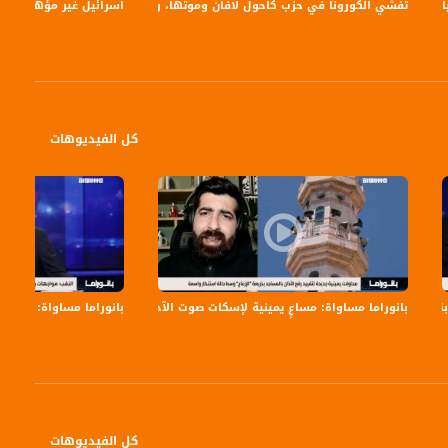
توقيت القدس
تفشي الكورونا في حزب كاحول لافان وموتها، وجانتس فقط رئيس كنيست- برومو
اسرائيل غير مؤهلة للتعا
كل الفيديوهات
بانوراما مساواة: مساعٍ يمينية لإسكات صوت الآذان
بانوراما مساواة: بن غفي
كل الفيديوهات