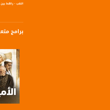
النقب - راهط بين ال
برامج متع