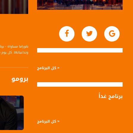
بانوراما مساواة - ب
وتداعياتها. كل يوم في تمام الساعة ٩ مساءا، من إعداد وت
< كل البرنامج
برومو
برنامج غداً
< كل البرنامج