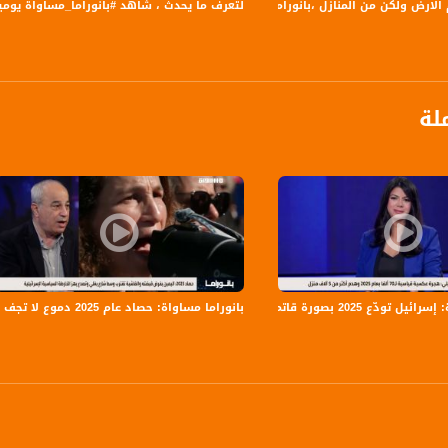
الارض ولكن من المنازل ،بانوراما مساواة
لتعرف ما يحدث ، شاهد #بانوراما_مساواة يوميا الساعة 21:00 ب
لة
ل تودّع 2025 بصورة قاتمة
بانوراما مساواة: حصاد عام 2025 دموع لا تجف بنار الجريمة و اليمين يفرض قبضته والفاشية تقترب