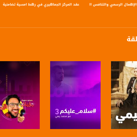
إهمال الرسمي والتنافس الداخلي - ياسر ابو جامع، ياسر العقبي-صباحنا غير- 5.12.2017
عقد المركز الجماهيري في رهط امسية تضامنية مع العراقيب -.08.2019
لقة