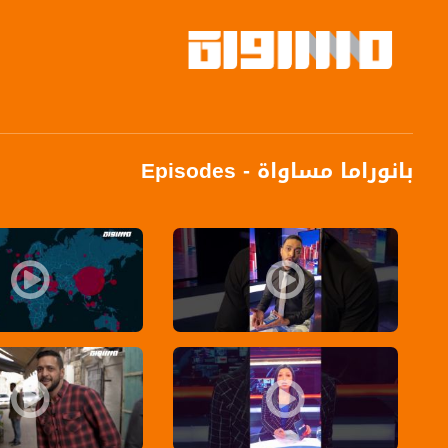
بانوراما مساواة - Episodes
احياء ذكرى يوم الارض ولكن من المنازل ،بانوراما مساواة
لتعرف ما يحدث ، شاهد #بانورا
إغلاق شامل على البلاد؟ - برومو - برنامج بانوراما - قناة مساواة الفضا
برومو - برنامج بانوراما