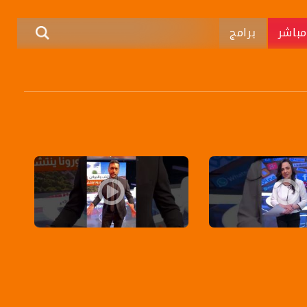
باشر
برامج
 رئيس كنيست- برومو - برنامج بانوراما مساواة
مؤهلة للتعامل مع وباء كورونا- برومو - برنامج بانوراما مساواة
وباء "كورونا"يواصل انتشاره محليًّا وإسرائيل تتج