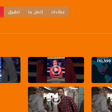
عطاءات
إتصل بنا
تطبيق
م
ما_مساواة يوميا الساعة 21:00 بتوقيت القدس
تفشي الكورونا في حزب كاحول لافان وموتها، وجانتس فقط
اسرائيل غير 
ئية
 - قناة مساواة الفضائية
برومو - برنامج بانوراما - قناة مساواة الفضائية