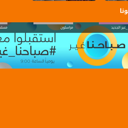
نا
_غير الجديد
مراسلون
مسلس