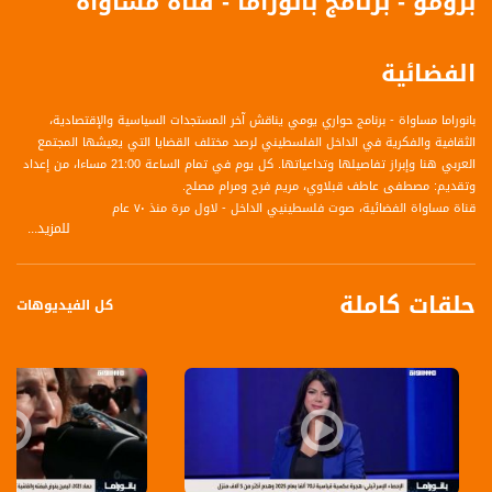
برومو - برنامج بانوراما - قناة مساواة
الفضائية
بانوراما مساواة - برنامج حواري يومي يناقش آخر المستجدات السياسية والإقتصادية،
الثقافية والفكرية في الداخل الفلسطيني لرصد مختلف القضايا التي يعيشها المجتمع
العربي هنا وإبراز تفاصيلها وتداعياتها. كل يوم في تمام الساعة 21:00 مساءا، من إعداد
وتقديم: مصطفى عاطف قبلاوي، مريم فرح ومرام مصلح.
قناة مساواة الفضائية، صوت فلسطينيي الداخل - لاول مرة منذ ٧٠ عام
للمزيد...
قناة مساواة الفضائية تبث عبر الحيّز الفضائي الفلسطيني PalSat وعلى مدار القمر
NileSat من خلال التردد التالي :
حلقات كاملة
Downlink frequency - الترد :
كل الفيديوهات
12645 MHZ
Polarity - الاستقطاب:
Horizontal
Symb.Rate - معدل الترميز:
27.500 MS/s