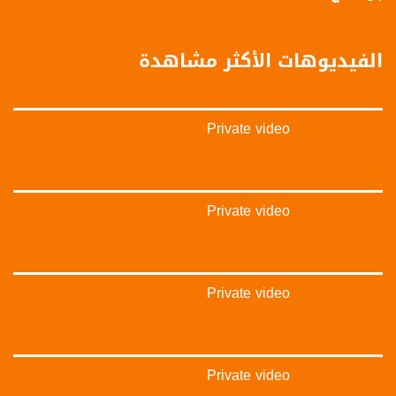
‫#‏تواصل‬
‫#‏اكسر_حصارك‬
‫#‏بلشنا_نرجع‬
الفيديوهات الأكثر مشاهدة
‫#‏شعب_واحد‬
‪#‎mosawah‬
#musawa
#musawachannel
Private video
mosawah.com#
#musawachannel.com
‪#‎Equality‬
‪#‎égalité‬
‫#‏مساواة‬
Private video
‫#‏حق‬
‫#‏عدالة‬
‫#‏تساوٍ‬
‫#‏تعادل‬
Private video
‫#‏تماثل‬
‫#‏تسوية‬
‫#‏معادلة‬
Private video