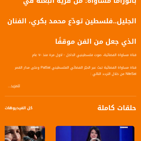
بانوراما مساواة: من قرية البعنة في
الجليل..فلسطين تودّع محمد بكري، الفنان
الذي جعل من الفن موقفًا
قناة مساواة الفضائية، صوت فلسطينيي الداخل - لاول مرة منذ ٧٠ عام
قناة مساواة الفضائية تبث عبر الحيّز الفضائي الفلسطيني PalSat وعلى مدار القمر
NileSat من خلال التردد التالي :
للمزيد...
Nilesat at 8.0 east (Musawa SD)
Frequency: 12645 H
حلقات كاملة
Symbol Rate: 27500
كل الفيديوهات
FEC: 3/4
Nilesat at 7.0 east (Musawa HD)
Frequency: 11564 H