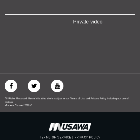
#musawachannel
mosawah.com#
#musawachannel.com
‪#‎Equality‬
Private video
‪#‎égalité‬
‫#‏مساواة‬
‫#‏حق‬
‫#‏عدالة‬
‫#‏تساوٍ‬
‫#‏تعادل‬
‫#‏تماثل‬
‫#‏تسوية‬
‫#‏معادلة‬
All Rights Reserved. Use of this Web site is subject to our Terms of Use and Privacy Policy including our use of
cookies
Musawa Channel
2016
©
TERMS OF SERVICE | PRIVACY POLICY