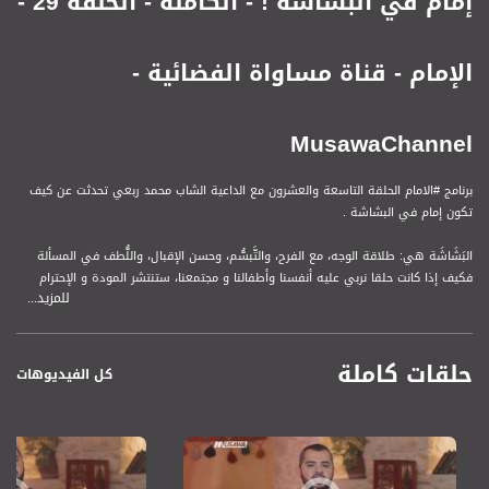
إمام في البشاشة ! - الكاملة - الحلقة 29 -
الإمام - قناة مساواة الفضائية -
MusawaChannel
برنامج #الامام الحلقة التاسعة والعشرون مع الداعية الشاب محمد ربعي تحدثت عن كيف
تكون إمام في البشاشة .
البَشَاشَة هي: طلاقة الوجه، مع الفرح، والتَّبسُّم، وحسن الإقبال، واللُّطف في المسألة
فكيف إذا كانت حلقا نربي عليه أنفسنا وأطفالنا و مجتمعنا، ستنتشر المودة و الإحترام
للمزيد...
والتقدير عن المودة
حلقات كاملة
#الامام يوضّح فكرة التدين بشكل عملي فليس شرطًا أن تكونَ إمامًا في المحراب فقط !
كل الفيديوهات
يمكن أن تكون إمامًا في التسامحِ والمحبّةِ والبسمة الطيبة... إمامًا في البِرّ, إمامًا في
الصبر, إماماً في صلة الرحم .. إماماً في محبة الخير وخدمة عباد الله... إماماً في تربية
أبنائك وبناتك... إماماً في حسن الخلق مع أهل بيتك ومع جيرانك.. ومع خلق الله .. إماماً
في إستثمار الوقت..