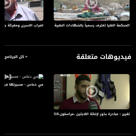
ضيوف الحلقة هم :
- المحامي جواد بولس مدير الوحدة القانونية لنادي الأسير - عبر الهاتف
المحكمة العليا تعترف رسمياً بالشهادات الطبية في جامعة القدس - الحلقة كاملة - #الظهي
اضراب الاسرى ومعركة جديدة - الحلقة كاملة
- المحامي محمد بسام من عدالة - عبر الهاتف
- نسيم عاصي مدير منتدى أبناؤنا وناشط جماهيري
لمتابعي قناة مساواة الفضائية - تسجيل حلقة 28-6-2016 على قناة اليوتيوب الرسمية
برنامج الظهيرة يأتيكم يومياً طيلة ايام شهر رمضان المبارك في تمام الساعة 1:00 ظهراً
فيديوهات متعلقة
< كل البرنامج
بتوقيت القدس مع سجى الكيلاني نتحدث من خلاله عن اخر الاخبار المنوعة .
قناة مساواة الفضائية، صوت فلسطينيي الداخل - لاول مرة منذ ٧٠ عام
قناة مساواة الفضائية تبث عبر الحيّز الفضائي الفلسطيني PalSat وعلى مدار القمر
مي دعاس - مسيرتها في الفن التشكيلي - #ص
NileSat من خلال التردد التالي :
Downlink frequency - الترد :
12645 MHZ
تقرير : مبادرة بذور لإغاثة اللاجئين ،مراسلون،3.2.2019، مساواة
Polarity - الاستقطاب:
Horizontal
Symb.Rate - معدل الترميز: