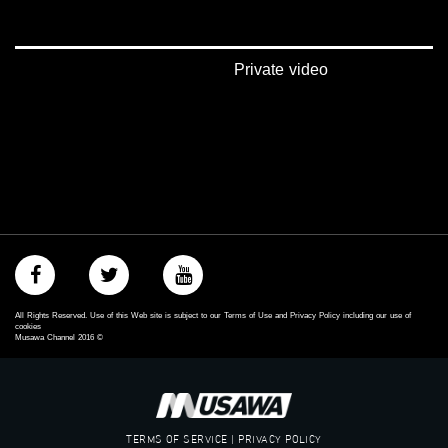
‫#‏فلسطين_48‬
‪falasteen_48#‎‬
‫#‏عرب_٤٨
‪‎arab_48#‬
Private video
‫#‏تواصل‬
‫#‏اكسر_حصارك‬
‫#‏بلشنا_نرجع‬
‫#‏شعب_واحد‬
‪#‎mosawah‬
#musawa
#musawachannel
mosawah.com#
#musawachannel.com
‪#‎Equality‬
‪#‎égalité‬
‫#‏مساواة‬
All Rights Reserved. Use of this Web site is subject to our Terms of Use and Privacy Policy including our use of
‫#‏حق‬
cookies
Musawa Channel
2016
©
‫#‏عدالة‬
‫#‏تساوٍ‬
‫#‏تعادل‬
‫#‏تماثل‬
‫#‏تسوية‬
TERMS OF SERVICE | PRIVACY POLICY
‫#‏معادلة‬