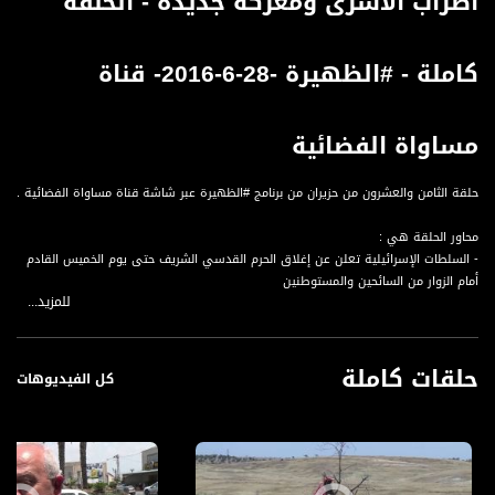
اضراب الاسرى ومعركة جديدة - الحلقة
كاملة - #الظهيرة -28-6-2016- قناة
مساواة الفضائية
حلقة الثامن والعشرون من حزيران من برنامج #الظهيرة عبر شاشة قناة مساواة الفضائية .
محاور الحلقة هي :
- السلطات الإسرائيلية تعلن عن إغلاق الحرم القدسي الشريف حتى يوم الخميس القادم
أمام الزوار من السائحين والمستوطنين
للمزيد...
- بنيامين نتنياهو يفصح عن بنود اﻻتفاق مع تركيا والمجلس الوزاري الإسرائيلي المصغر
ينقسم بين مؤيد ومعرض لهذا الاتفاق
- استمرار إضراب مجموعة من الأسرى عن الطعام تضامنا مع الأسير الإداري بلال كايد
حلقات كاملة
وظروف صعبة تهدد حياتهم
كل الفيديوهات
- مخطط جديد لسلب مساحات من أراضي قرية مجد الكروم بالشاغور من قبل سلطة
تصريف المياه
- ملف خاص حول حوادث تتعلق بسلامة الأطفال نحو عطلة صيفية امنة وعدم نسيان
أطفالنا بالسيارات !