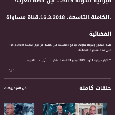
ميزانية الدولة 2019... أين حصة العرب؟
،الكاملة،التاسعة، 16.3.2018،قناة مساواة
الفضائية
هذه المحاور وغيرها تناولها برنامج #التاسعة في حلقته من يوم الجمعة (16.3.2018)
على قناة مساواة الفضائية ..
** اقرار ميزانية الدولة 2019 ودور القائمة المشتركة .. أين حصة العرب؟
للمزيد...
** الإرث العلمي والانساني والتقدمي الذي تركه عبقري الفيزياء ستيفن هوكينغ
** كيف تحول نشر أخبار فلسطينية على "الفيسبوك" الى تهمة "الارهاب ومعاداة الدولة"!
حلقات كاملة
كل الفيديوهات
المشاركون في الحلقة
1 النائب أيمن عودة، رئيس القائمة
2 جعفر فرح، مدير مركز "مساواة"
3 بروفيسور سليم زاروبي، عالم الفلك وعلم الأحياء
4 الناشطة مي يونس من عارة