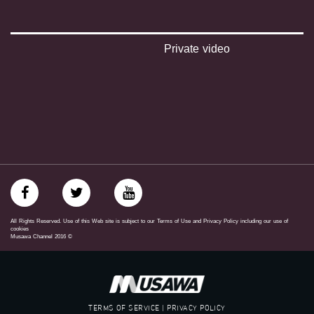
‪‎arab_48#‬
‫#‏تواصل‬
‫#‏اكسر_حصارك‬
‫#‏بلشنا_نرجع‬
Private video
‫#‏شعب_واحد‬
‪#‎mosawah‬
#musawa
#musawachannel
mosawah.com#
#musawachannel.com
‪#‎Equality‬
‪#‎égalité‬
‫#‏مساواة‬
‫#‏حق‬
‫#‏عدالة‬
‫#‏تساوٍ‬
All Rights Reserved. Use of this Web site is subject to our Terms of Use and Privacy Policy including our use of
‫#‏تعادل‬
cookies
Musawa Channel
2016
©
‫#‏تماثل‬
‫#‏تسوية‬
‫#‏معادلة‬
TERMS OF SERVICE | PRIVACY POLICY