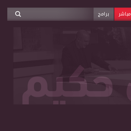
باشر
برامج