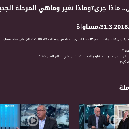
.. ماذا جرى؟وماذا تغير وماهي المرحلة الجديد
ة
ها تناولها برنامج #التاسعة في حلقته من يوم الجمعة (31.3.2018) على قناة مساواة الفضائية.
 الى يوم الارض – مشاريع المصادرة الكبرى في مطلع العام 1975
ة كينغ
 الارض
عن الاراضي
ملة
عرب وقرار لجنة الرؤساء
لافشال الاضراب
ل مرحلة جديدة
ية وليس معركة نخب
وم الارض