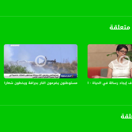
 سيجوب بنا حول العديد من الدول لنكشف لكم العادات والطقوس التي تختلف من بلد لآخر في 
ة، صوت فلسطينيي الداخل - لاول مرة منذ ٧٠ عام
الفضائي الفلسطيني PalSat وعلى مدار القمر NileSat من خلال التردد التالي :
متعلقة
 :
 رسالة في الحياة - ايمان سيرافيم - #صباحنا_غير- 26-7-2016- قناة مساواة
مستوطنون يضرمون النار بجرافة ويخطون شعارات عنصر
لقة