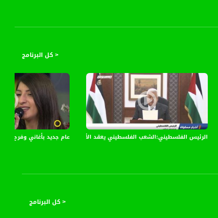
هذا الشهر الفضيل .
< كل البرنامج
ية في قرية عصيرة القبلية جنوب نابلس،اخبار مساواة،13.8
عام جديد بأغاني وفرح،رنا برانسي،صباحنا غ
الرئيس الفلسطيني:الشعب الفلسطيني يعقد الأمل على الأمم المتحدة لتحقيق حريته وا
< كل البرنامج