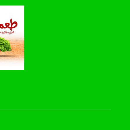
FEC: 5/6
للتواصل:
بريد الكتروني:
usawachannel.com
للتفاعل:
الموقع الالكتروني:
sawachannel.com
فيسبوك:
com/musawachannel
صفحة ال
تويتر:
.com/musawachannel
يوتيوب:
X8PX53ek2Zg/feed
بينترست: