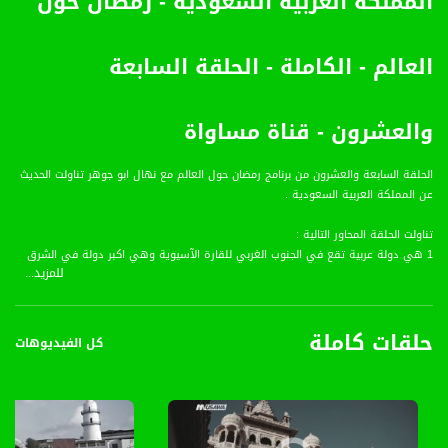
المملكة العربية السعودية - رمضان حول
العالم - الكاملة - الحلقة السابعة
والعشرون - قناة مساواة
الحلقة السابعة والعشرون من برنامج رمضان حول العالم مع نهال ابو جوهر تناولت الحديث
عن المملكة العربية السعودية .
تناولت الحلقة المحاور التالية :
1 هي دولة عربية تقع في الجنوب الغربي للقارة الآسيوية وهي اكبر دولة في الشرق
للمزيد...
الاوسط فهي تحتل الجزء الاكبر من شبه الجزيرة العربية ويبلغ تعداد المملكة 29 مليون
نسمة وعصمتها الرياض .
2 تشتهر المملكة بوجو الاماكن المقدسة بها فيوجد فيها المسجد الحرام في مكة
حلقات كاملة
المكرمة والمسجد النبوي في المدينة المنورة .
كل الفيديوهات
3 يتوافد اليها الملايين سنويآ لأداء شعائر الحج والعمرة بالاضافة الى المزارات الاسلامية
الاخرى .
4 تشتهر المملكة بالاحداث التاريخية التي مرت بها وذلك منذ عصور ما قبل الاسلام ومرورآ
بظهور الاسلام فيها وغيرها من الاحداث الهامة .
5 تعد المملكة الاولى في انتاج البترول وتحتل المركز العاشر في انتاج الغاز الطبيعي .