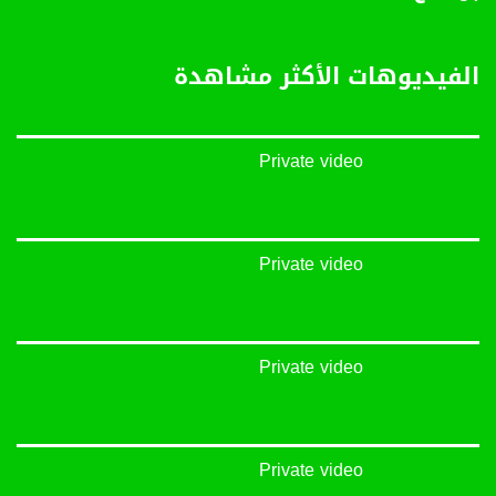
Symb.Rate - معدل الترميز:
27.500 MS/s
الفيديوهات الأكثر مشاهدة
FEC - تصحيح الخطأ :
5/6
Private video
عربسات Arabsat Badr 4 at 26.0 east
DL: 11958 H
SR: 27500
Private video
FEC: 5/6
للتواصل:
Private video
بريد الكتروني:
anafalasteeni@musawachannel.com
للتفاعل:
Private video
الموقع الالكتروني: