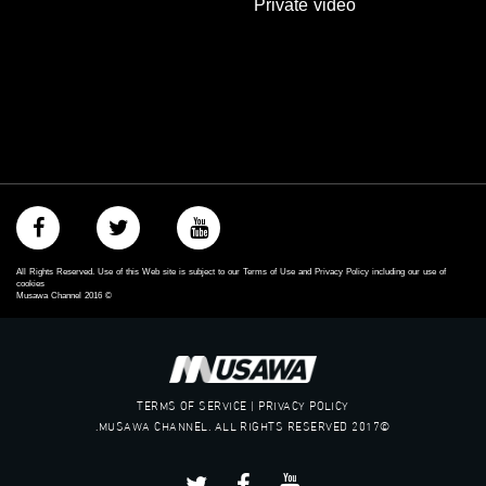
Private video
الموقع الالكتروني:
www.musawachannel.com
فيسبوك:
https://www.facebook.com/musawachannel
تويتر:
https://twitter.com/musawachannel
يوتيوب:
https://www.youtube.com/channel/UCwJbDUmIxc-JX8PX53ek2Zg/feed
All Rights Reserved. Use of this Web site is subject to our Terms of Use and Privacy Policy including our use of
cookies
Musawa Channel
2016
©
بينترست:
https://www.pinterest.com/musawachannel
فيميو:
https://vimeo.com/musawachannel
TERMS OF SERVICE | PRIVACY POLICY
©2017 MUSAWA CHANNEL. ALL RIGHTS RESERVED.
غوغل+:
://plus.google.com/u/0/b/115185778161375637310/115185778161375637310/posts/p/pub?
_ga=1.123333704.2101815806.1418341384