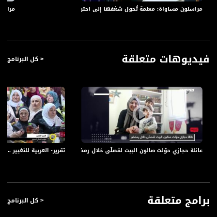
واحد بازار للحرف اليدوية، عرضن فيه منتوجاتهن التي تتميز بالاتقان والدقة. واستطعن
مراسلون مساواة: معلمة تُحول شغفها إلى احتراف وسهيلة شاهين مؤسسة أو
مراسلو
هؤلاء النسوة إيصال إبداعهن لزوار البازار وتشجيعهن على دعمهن اقتصاديا. مجد دانيال
تجول في المعرض والتقى نساء طمرة...
الإعاقة لا تمنع الإبداع.. أفنان كسرت الصمت في رسمها وتحدث المستحيل
فيديوهات متعلقة
< كل البرنامج
تقضي وقتها بالساعات يوميًا أمام لوحة الرسم لترسم أجمل اللوحات التي تختزل فيها
معاني الحياة. هذه هي الموهبة التي هوتها منذ نعومة أظفارها. ضمور في العضلات
ما تعان منه أفنان منذ الصغر إلى أن كبرت وهي تجلس على كرسي متحرك وفي فمها
أنبوبة أوكسيجين. رغم الجهد الذي يتطلب منها لرسم خط واحد على اللوحة إلا أن إصرارها
كسر كل المستحيلات. من هي أفنان وكيف استطاعت أن تسطر قصة تحد وشغف؟ ياسر
العقبي التقاها وخصنا بهذا التقرير
عائلة حجازي حوّلت صالون البيت لمُصلّى خلال رمضان،آيات حجازي،المحتوى في رمض
تقرير- العربية للتغيير .. الم
الجيل الذهبي مشروع تعليمي يجسر الهوة بين الأجيال
مشروع "صف الجيل الذهبي" في المدارس الثانوية في عرابة البطوف، مشروع يهدف إلى
التقريب والتقارب بين الاجيال، واتاحة الفرصة للّقاء بينهم، حيث يتمّ دمج يوم تعليميّ
للمجموعة المشاركة من الجيل الذهبيّ في برنامج المدرسة ضمن برنامج حافل باللّقاءات
برامج متعلقة
< كل البرنامج
التعليميّة والتربويّة المتبادلة. رازي طاطور شارك الجيل الذهبي في يومهم التعليمي،
لنتابع...