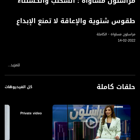
مراسلون مساواة : السحلب والكستناء
طقوس شتوية والإعاقة لا تمنع الإبداع
مراسلون مساواة - الكاملة
14-02-2022
للمزيد...
"السحلب والكستناء طقوس شتوية اعتاد عليها الغزيون"
اعتاد الغزّيون مع بداية فصل الشتاء على استحضار الطقوس الموسمية مثل "السحلب"، و
"الكستناء"، ، فغالبية العائلات في القطاع تنتظر قدوم الشتاء لإحياء هذه العادات
حلقات كاملة
الشتوية. ويّقبل المواطنون على تناول الحلويات والأطعمة والمشروبات في الشتاء
كل الفيديوهات
لمساعدتهم على الشعور بالدفء والحصول على الطاقة. مراسلتنا أريج الشوا تجولت في
أسواق غزة وعادت إلينا بالتقرير التالي..
Private video
بازار الحرف اليدوية يدعم النساء الطمرويات
تحت إشراف المركز الجماهيري وبلدية طمرة، نساء طمرويات اجتمعن تحت سقف مشروع