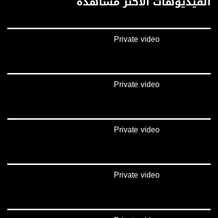
الفيديوهات الأكثر مشاهدة
Polarity - الاستقطاب:
Horizontal
Private video
Symb.Rate - معدل الترميز:
27.500 MS/s
FEC - تصحيح الخطأ :
Private video
5/6
عربسات Arabsat Badr 4 at 26.0 east
Private video
DL: 11958 H
SR: 27500
FEC: 5/6
للتواصل:
Private video
بريد الكتروني:
anafalasteeni@musawachannel.com
للتفاعل: