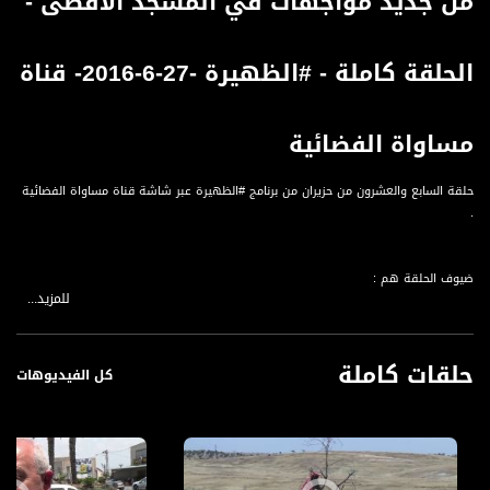
من جديد مواجهات في المسجد الاقصى -
الحلقة كاملة - #الظهيرة -27-6-2016- قناة
مساواة الفضائية
حلقة السابع والعشرون من حزيران من برنامج #الظهيرة عبر شاشة قناة مساواة الفضائية
.
ضيوف الحلقة هم :
للمزيد...
- عبد الرحيم فقرا
- ايمن عودة - عبر الهاتف
- الصحفي والمصور عبد العفو زغير - عبر الهاتف
حلقات كاملة
- ليندا خوالد - مركزة مركز ضحايا العنف في جمعية نساء ضد العنف
كل الفيديوهات
لمتابعي قناة مساواة الفضائية - تسجيل حلقة 27-6-2016 على قناة اليوتيوب الرسمية
برنامج الظهيرة يأتيكم يومياً طيلة ايام شهر رمضان المبارك في تمام الساعة 1:00 ظهراً
بتوقيت القدس مع سجى الكيلاني نتحدث من خلاله عن اخر الاخبار المنوعة .