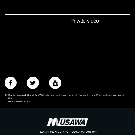
mosawah.com#
#musawachannel.com
‪#‎Equality‬
‪#‎égalité‬
Private video
‫#‏مساواة‬
‫#‏حق‬
‫#‏عدالة‬
‫#‏تساوٍ‬
‫#‏تعادل‬
‫#‏تماثل‬
‫#‏تسوية‬
‫#‏معادلة‬
All Rights Reserved. Use of this Web site is subject to our Terms of Use and Privacy Policy including our use of
cookies
Musawa Channel
2016
©
TERMS OF SERVICE | PRIVACY POLICY