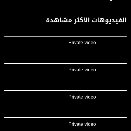
فيميو:
https://vimeo.com/musawachannel
الفيديوهات الأكثر مشاهدة
غوغل+:
://plus.google.com/u/0/b/115185778161375637310/115185778161375637310/posts/p/pub?
_ga=1.123333704.2101815806.1418341384
Private video
#_٤٨
48_#
‫#‏فلسطين_٤٨‬
‫#‏فلسطين_48‬
Private video
‪falasteen_48#‎‬
‫#‏عرب_٤٨
‪‎arab_48#‬
‫#‏تواصل‬
Private video
‫#‏اكسر_حصارك‬
‫#‏بلشنا_نرجع‬
‫#‏شعب_واحد‬
‪#‎mosawah‬
#musawa
Private video
#musawachannel