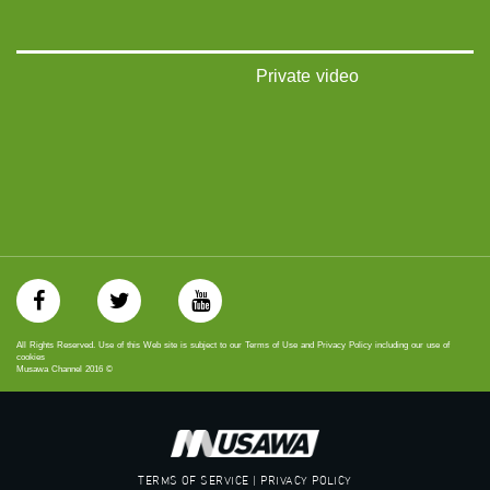
#musawa
#musawachannel
mosawah.com#
#musawachannel.com
Private video
‪#‎Equality‬
‪#‎égalité‬
‫#‏مساواة‬
‫#‏حق‬
‫#‏عدالة‬
‫#‏تساوٍ‬
‫#‏تعادل‬
‫#‏تماثل‬
‫#‏تسوية‬
‫#‏معادلة‬
All Rights Reserved. Use of this Web site is subject to our Terms of Use and Privacy Policy including our use of
cookies
Musawa Channel
2016
©
TERMS OF SERVICE | PRIVACY POLICY