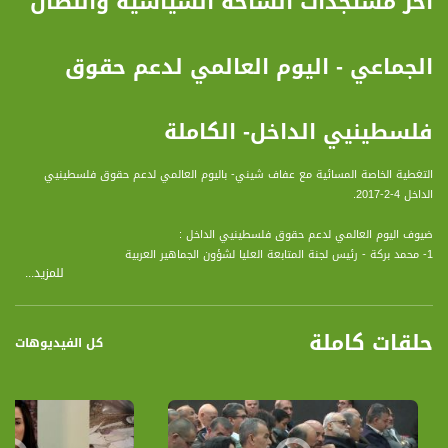
اخر مستجدات الساحة السياسية والنضال
الجماعي - اليوم العالمي لدعم حقوق
فلسطينيي الداخل- الكاملة
التغطية الخاصة المسائية مع عفاف شيني- باليوم العالمي لدعم حقوق فلسطينيي
الداخل 4-2-2017.
ضيوف اليوم العالمي لدعم حقوق فلسطينيي الداخل :
1- محمد بركة - رئيس لجنة المتابعة العليا لشؤون الجماهير العربية
للمزيد...
2- عبد الباسط سلامه - رئيس بلدية قلنسوة
3- رائد ابو القيعان - رئيس اللجنة المحلية في ام الحيران
حلقات كاملة
كل الفيديوهات
اليوم العالمي لدعم حقوق الفلسطينيين في الداخل الذي اعلنت عنه لجنة المتابعة العليا
للجماهير العربية. يأتي اليوم الثلاثون من كانون الثاني كمبادرة من كافة القيادات
والفصائل والأحزاب الفلسطينية في الداخل ودولة فلسطين المحتلة و فلسطيني الشتات
والتي اسفرت عن تشكيل لجنة تحضيرية لمناشدة اشقائهم واصدقائهم في اصقاع
الأرض ، لمساندة القضايا العادلة التي يجمع عليها كل أحرار العالم، ومن يرفضون الظلم