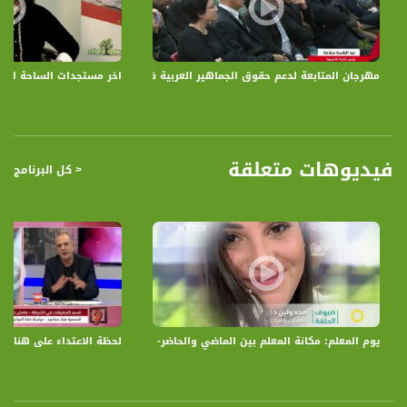
والاضطهاد، لمساندة الشعب العربي الفلسطيني في الداخل .
قناة مساواة الفضائية، صوت فلسطينيي الداخل - لاول مرة منذ ٧٠ عام
مهرجان المتابعة لدعم حقوق الجماهير العربية في البلاد - اليوم العالمي للتض
اخر مستجدات الساحة السي
قناة مساواة الفضائية تبث عبر الحيّز الفضائي الفلسطيني PalSat وعلى مدار القمر
NileSat من خلال التردد التالي :
Downlink frequency - الترد :
12645 MHZ
فيديوهات متعلقة
< كل البرنامج
Polarity - الاستقطاب:
Horizontal
Symb.Rate - معدل الترميز:
27.500 MS/s
FEC - تصحيح الخطأ :
5/6
يوم المعلم: مكانة المعلم بين الماضي والحاضر- طلاب يمتهنون مهنة التدريس،الكاملة،صبا
لحظة الاعتداء على هناء محاميد؛ "ما
عربسات Arabsat Badr 4 at 26.0 east
DL: 11958 H