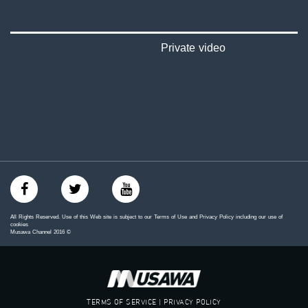
‫#‏اكسر_حصارك‬
‫#‏بلشنا_نرجع‬
‫#‏شعب_واحد‬
‪#‎mosawah‬
Private video
#musawa
#musawachannel
mosawah.com#
#musawachannel.com
‪#‎Equality‬
‪#‎égalité‬
‫#‏مساواة‬
‫#‏حق‬
‫#‏عدالة‬
‫#‏تساوٍ‬
‫#‏تعادل‬
‫#‏تماثل‬
All Rights Reserved. Use of this Web site is subject to our Terms of Use and Privacy Policy including our use of
‫#‏تسوية‬
cookies
Musawa Channel
2016
©
‫#‏معادلة‬
TERMS OF SERVICE | PRIVACY POLICY