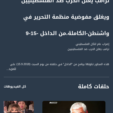
ترامب يعلن الحرب ضد الفلسطينيين
ويغلق مفوضية منظمة التحرير في
واشنطن-الكاملة،من الداخل -15-9
إضراب عام للكل الفلسطيني
ترامب يعلن الحرب ضد الفلسطينيين
هذه المحاور تناولها برنامج من "الداخل" في حلقته من يوم السبت (15.9.2018) على
للمزيد...
تلفزيون فلسطين وقناة مساواة الفضائية.
ضيوف الحلقة:
حلقات كاملة
محمد بركة رئيس لجنة المتابعة العليا
كل الفيديوهات
د. أحمد مجدلاني - عضو اللجنة التنفيذية لمنظمة التحرير الفلسطينية
لمتابعي قناة مساواة الفضائية - تسجيل حلقة 20-10-2018على قناة اليوتيوب الرسمية