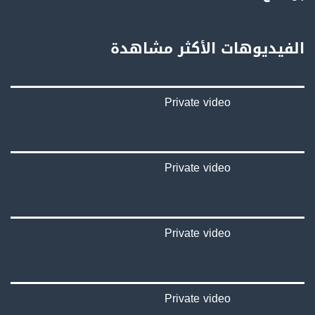
يوتيوب:
https://www.youtube.com/channel/UCwJbDUmIxc-JX8PX53ek2Zg/feed
الفيديوهات الأكثر مشاهدة
بينترست:
https://www.pinterest.com/musawachannel
Private video
فيميو:
https://vimeo.com/musawachannel
غوغل+:
://plus.google.com/u/0/b/115185778161375637310/115185778161375637310/posts/p/pub?
Private video
_ga=1.123333704.2101815806.1418341384
#_٤٨
48_#
Private video
‫#‏فلسطين_٤٨‬
‫#‏فلسطين_48‬
‪falasteen_48#‎‬
‫#‏عرب_٤٨
‪‎arab_48#‬
Private video
‫#‏تواصل‬