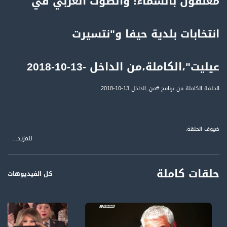
مُعلّقون بالسماء! والصوت العربي في
انتخابات بلدية حيفا و"نتسيرت
عيليت"،الكاملة،من الداخل -13-10-2018
الحلقة الكاملة من برنامج #من_الداخل 13-10-2018
ضيوف الحلقة:
للمزيد...
1 د. شكري عواودة - رئيس القائمة المشتركة للتعايش
2 شهيرة شلبي - المرشحة في قائمة الجبهة
3 جورج شحادة - المرشح في قائمة التجمع الوطني، عن الانتخابات في حيفا
حلقات كاملة
كل الفيديوهات
لمتابعي قناة مساواة الفضائية - تسجيل حلقة 13-10-2018على قناة اليوتيوب الرسمية
برنامج حواري اسبوعي، يبث كل يوم سبت، الساعة الثامنة (8:00) مساءً، على تلفزيون
فلسطين وقناة مساواة الفضائية، يستضيف فيه رمزي حكيم عددًا من السياسيين
والشخصيات المواكبة للأحداث، من خلال فقرات حوارية تتناول قضايا الداخل واهتمامات