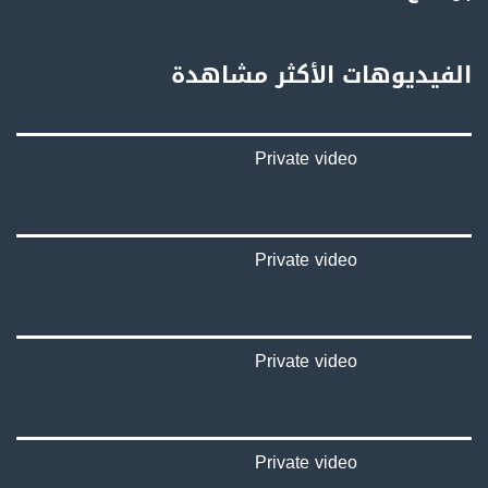
بينترست:
https://www.pinterest.com/musawachannel
الفيديوهات الأكثر مشاهدة
فيميو:
https://vimeo.com/musawachannel
Private video
غوغل+:
://plus.google.com/u/0/b/115185778161375637310/115185778161375637310/posts/p/pub?
_ga=1.123333704.2101815806.1418341384
#_٤٨
Private video
48_#
‫#‏فلسطين_٤٨‬
‫#‏فلسطين_48‬
‪falasteen_48#‎‬
Private video
‫#‏عرب_٤٨
‪‎arab_48#‬
‫#‏تواصل‬
‫#‏اكسر_حصارك‬
‫#‏بلشنا_نرجع‬
Private video
‫#‏شعب_واحد‬