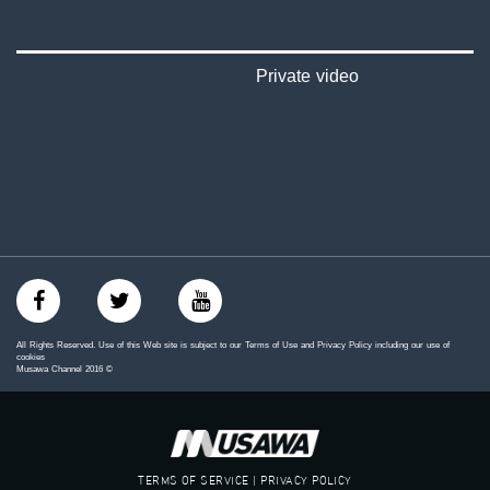
‪#‎mosawah‬
#musawa
#musawachannel
mosawah.com#
Private video
#musawachannel.com
‪#‎Equality‬
‪#‎égalité‬
‫#‏مساواة‬
‫#‏حق‬
‫#‏عدالة‬
‫#‏تساوٍ‬
‫#‏تعادل‬
‫#‏تماثل‬
‫#‏تسوية‬
‫#‏معادلة‬
All Rights Reserved. Use of this Web site is subject to our Terms of Use and Privacy Policy including our use of
cookies
Musawa Channel
2016
©
TERMS OF SERVICE | PRIVACY POLICY