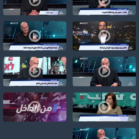
الانتخابات:لاول مرة-مرشح عربي لرئاسة بلدية الرملة و مرشحات في الصدارة!-الكا
"غزة أولاً"؛ لماذا الآن "التصعيد" عل
الخان الأحمر ،هل ستتحول الى عراقيب ثانية من حيث الهدم واعادة البناء،الكاملة
مُعلّقون بالسماء! والصوت العربي في انت
الأمم المتحدة؛ خطاب الرئيس الفسطيني يحدد ملامح ومواقف المرحلة ،الكاملة،من ال
ردًا على قانون القومية؛ الحكم الذاتي لفل
القائمة المشتركة مشروع وطني استراتيجي،الكاملة،من الداخل،24-8-2018،قناة مساواة الفضائية
نشر أوّل؛ بعد قانون القومية، "تأميم ا