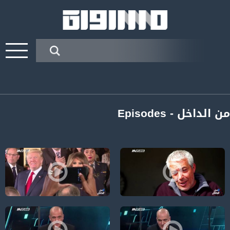
من الداخل - Episodes
مقتل يارا أيوب؛ أسباب العنف والجريمة في المجتمع العربي-الكاملة،من الداخل -1-12-2018-مسا
ترامب يعلن الحرب ضد الفلسطينيين و