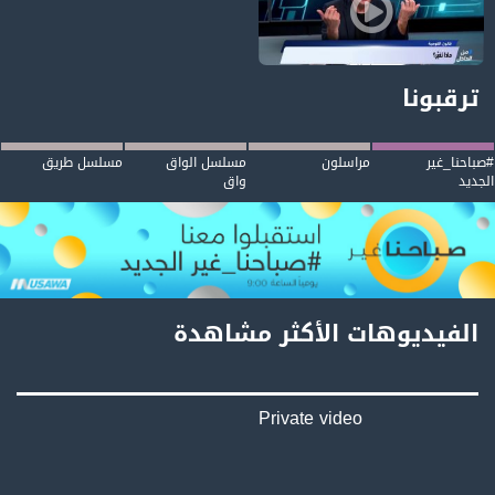
مخاطر قانون القومية؛ الترانسفير وارد وحتى سكن العرب في حيفا سيكون ممنوعًا
ترقبونا
#صباحنا_غير
مراسلون
مسلسل الواق
مسلسل طريق
الجديد
واق
الفيديوهات الأكثر مشاهدة
Private video