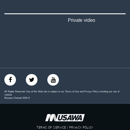
‪‎arab_48#‬
‫#‏تواصل‬
‫#‏اكسر_حصارك‬
‫#‏بلشنا_نرجع‬
Private video
‫#‏شعب_واحد‬
‪#‎mosawah‬
#musawa
#musawachannel
mosawah.com#
#musawachannel.com
‪#‎Equality‬
‪#‎égalité‬
‫#‏مساواة‬
‫#‏حق‬
‫#‏عدالة‬
‫#‏تساوٍ‬
All Rights Reserved. Use of this Web site is subject to our Terms of Use and Privacy Policy including our use of
‫#‏تعادل‬
cookies
Musawa Channel
2016
©
‫#‏تماثل‬
‫#‏تسوية‬
‫#‏معادلة‬
TERMS OF SERVICE | PRIVACY POLICY