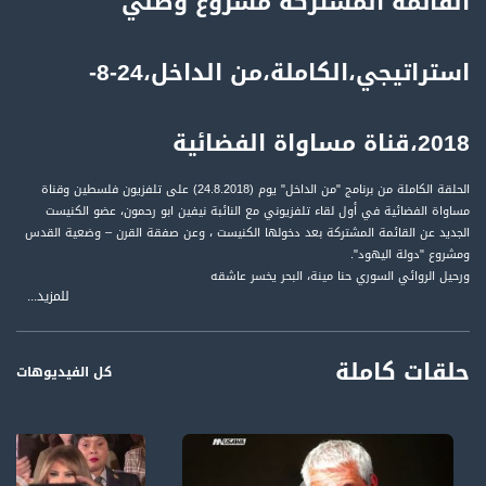
القائمة المشتركة مشروع وطني
استراتيجي،الكاملة،من الداخل،24-8-
2018،قناة مساواة الفضائية
الحلقة الكاملة من برنامج "من الداخل" يوم (24.8.2018) على تلفزيون فلسطين وقناة
مساواة الفضائية في أول لقاء تلفزيوني مع النائبة نيفين ابو رحمون، عضو الكنيست
الجديد عن القائمة المشتركة بعد دخولها الكنيست ، وعن صفقة القرن – وضعية القدس
ومشروع "دولة اليهود".
ورحيل الروائي السوري حنا مينة، البحر يخسر عاشقه
للمزيد...
ضيوف الحلقة:
حلقات كاملة
النائبة نيفين أبو رحمون، عضو الكنيست الجديد عن القائمة المشتركة
كل الفيديوهات
د. رياض كامل، ناقد ومحاضر أكاديمي
قاسم عثمان، صحفي لبناني المقيم في لندن