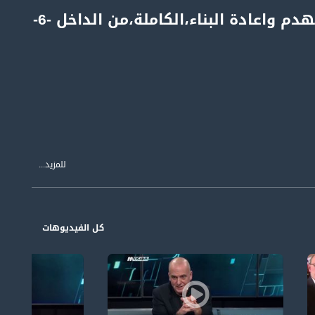
الخان الأحمر ،هل ستتحول الى عراقيب ثانية من حيث الهدم واعادة البناء،الكاملة،من الداخل -6-
للمزيد...
كل الفيديوهات
ى تلفزيون فلسطين وقناة مساواة الفضائية، يستضيف فيه رمزي حكيم عددًا من السياسيين والشخصيات المواكبة للأحداث، من