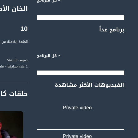
< كل البرنامج
10
برنامج غداً
الحلقة الكاملة من برنام
< كل البرنامج
ضيوف الحلقة:
1 علاء محاجنة - متخصص بقضايا الاستيطان في الضفة الغربية والقدس وعضو طاقم محامي الخان الأحمر
2 د. خالد أبو عصبة مختص وباحث في شؤون التربية والتعليم والعنف
3 لايف من جلجولية - وهبي عرار رئيس لجنة اولياء المور في ثانوية جلجولية
الفيديوهات الأكثر مشاهدة
حلقات كا
لمتابعي قناة مساواة الفضائية - 
Private video
خلال فقرات حوارية 
Private video