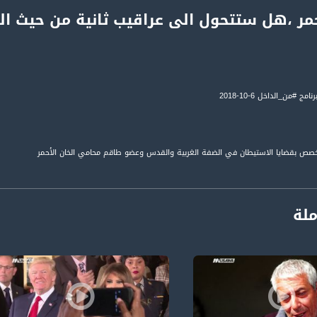
ج #من_الداخل 6-10-2018
ملة
تسجيل حلقة 6-10-2018على قناة اليوتيوب الرسمية
برنامج حواري اسبوعي، يبث كل يوم سبت، الساعة الثامنة (8:00) مساءً، عل
تتناول قضايا الداخل واهتمامات المتلقي/ المشاهد الفلسطيني والعربي عمومًا.