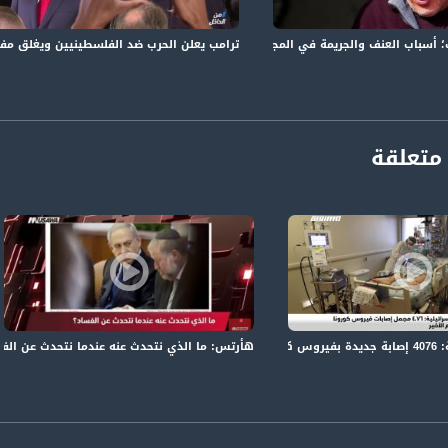
ة، صوت فلسطينيي الداخل - لاول مرة منذ ٧٠ عام
سباب العنف والجريمة في المجتمع العربي-الكاملة،من الداخل -1-12-2018-مساواة
ترامب يعلن الحرب ضد الفلسطينيين ويغلق مفوضي
الفضائي الفلسطيني PalSat وعلى مدار القمر NileSat من خلال التردد التالي :
 :
متعلقة
ناة مساواة
هأرتس: ما الذي نتحدث عنه عندما نتحدث عن الفساد؟، الكاملة ،