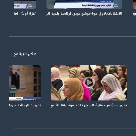
ة منظمة التحرير في واشنطن-الكاملة،من الداخل -15-9
الانتخابات:لاول مرة-مرشح عربي لرئاسة بلدية الرملة و مرشحات في الصدارة!-الكا
"غزة أولاً"؛ لماذا الآن
< كل البرنامج
مترو الصحافة،9.3.2018، قناة مساواة
تقرير - مؤتمر جمعية الجليل تعقد مؤتمرها الثاني للأبحاث - بليغ صلادين - صباحنا غير -0.2017
تقرير : الرحلة الطويلة.. صور توث