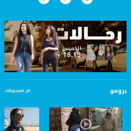
برومو
كل الفيديوهات