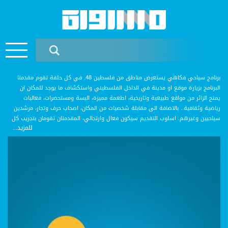
برنامج سياحي فكاهي يستعرض مناطق من فلسطين 48. في كل حلقة تقوم مقدمتا
البرنامج بزيارة موقع او مدينة في الداخل الفلسطيني واستكشاف ما يوجد للمكان ان
يمنح الزائر من مواقع طبيعية وتاريخية، اطعمة مميزة، البسة ومستحضرات، فعاليات
رياضية وثقافية.. بالاضافة الى مقابلة شخصيات من المكان، اصحاب حرف وتجار، مرشدين
سياحيين وغيرهم. اسلوب التقديم سيكون فعال وارتجالي، المقدمتان تقومان بتجريب كل
للمزيد...
ما للمكان ان يعطيه والحديث مع الشخصيات يتعدى المقابلات النمطية للحوار الديناميكي
المربوط بالتفاعل والتجربة الذاتية