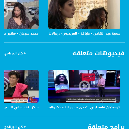
سمية عبد الهادي - طباخة - الفريديس- #رحالات -10-12-2015 - قناة مساواة الفضائية - Musawa Channel
محمد سرحان - مهجر من بيسان - الفريديس- #رحالات 
فيديوهات متعلقة
< كل البرنامج
كوميديان فلسطيني ..تحدى ضمور العضلات والبطاله لإضحاك الناس،جواد شلبي،ال
مركز طفولة في الناصرة .. إطلا
برامج متعلقة
< كل البرنامج