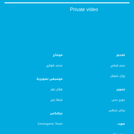
Private video
تقديم
مونتاج
سمر قبطي
محمد هواري
روان شعبان
موسيقى تصويرية
تصوير
هلال زهر
جورج دبس
فرقة زمن
رياض شماس
جرافكس
صوت
Cromogenic Team