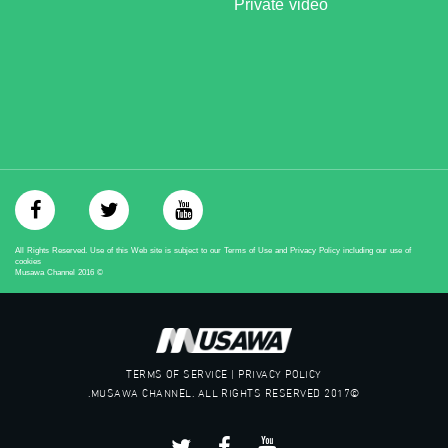
Private video
‪#‎égalité‬
‫#‏مساواة‬
‫#‏حق‬
‫#‏عدالة‬
‫#‏تساوٍ‬
‫#‏تعادل‬
‫#‏تماثل‬
‫#‏تسوية‬
‫#‏معادلة‬
All Rights Reserved. Use of this Web site is subject to our Terms of Use and Privacy Policy including our use of
cookies
Musawa Channel
2016
©
TERMS OF SERVICE | PRIVACY POLICY
©2017 MUSAWA CHANNEL. ALL RIGHTS RESERVED.