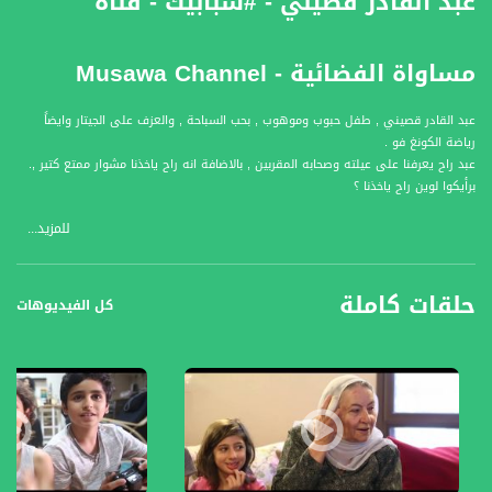
عبد القادر قصيني - #شبابيك - قناة
مساواة الفضائية - Musawa Channel
عبد القادر قصيني , طفل حبوب وموهوب , بحب السباحة , والعزف على الجيتار وايضاً
رياضة الكونغ فو .
عبد راح يعرفنا على عيلته وصحابه المقربين , بالاضافة انه راح ياخذنا مشوار ممتع كتير ,.
برأيكوا لوين راح ياخذنا ؟
للمزيد...
يقوم طاقم شبابيك بزيارة الضيوف الاطفال الى بيوتهم لنكتشف معهم عوالمهم
حلقات كاملة
المليئة بالحياة والافكار والطموح.
كل الفيديوهات
من خلال الزيارة البيتية نكتشف مع الطفل حياته, العابه, وحياته اليومية مع العائلة
والاصدقاء والحارة والبيت .
شبابيك عبارة عن شباك لكل حلقة التي من خلالها نتعرف على عالم مليء بالمتعة
والالوان والبرائة .
شبابيك رحلة طفولة بعالم كبير .
قناة مساواة الفضائية، صوت فلسطينيي الداخل - لاول مرة منذ ٧٠ عام