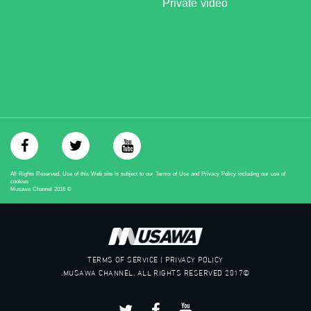
Private video
‫#‏مساواة‬
‫#‏حق‬
‫#‏عدالة‬
‫#‏تساوٍ‬
‫#‏تعادل‬
‫#‏تماثل‬
‫#‏تسوية‬
‫#‏معادلة‬
All Rights Reserved. Use of this Web site is subject to our Terms of Use and Privacy Policy including our use of
cookies
Musawa Channel
2016
©
TERMS OF SERVICE | PRIVACY POLICY
©2017 MUSAWA CHANNEL. ALL RIGHTS RESERVED.