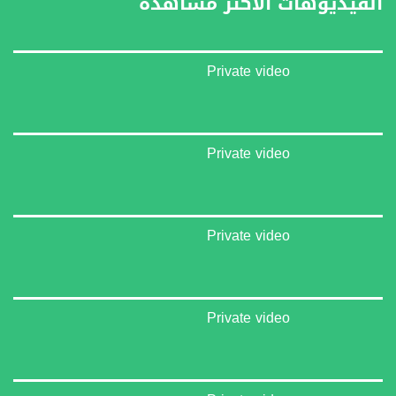
الفيديوهات الأكثر مشاهدة
غوغل+:
://plus.google.com/u/0/b/115185778161375637310/115185778161375637310/posts/p/pub?
_ga=1.123333704.2101815806.1418341384
Private video
#_٤٨
48_#
‫#‏فلسطين_٤٨‬
‫#‏فلسطين_48‬
Private video
‪falasteen_48#‎‬
‫#‏عرب_٤٨
‪‎arab_48#‬
‫#‏تواصل‬
Private video
‫#‏اكسر_حصارك‬
‫#‏بلشنا_نرجع‬
‫#‏شعب_واحد‬
‪#‎mosawah‬
#musawa
Private video
#musawachannel
mosawah.com#
#musawachannel.com
‪#‎Equality‬
‪#‎égalité‬