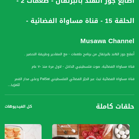
أصابع جوز الهند بالبرتقال - طعمات 2 -
الحلقة 15 - قناة مساواة الفضائية -
Musawa Channel
أصابع جوز الهند بالبرتقال من برنامج طعمات - مع المقادير وطريقة التحضير .
قناة مساواة الفضائية، صوت فلسطينيي الداخل - لاول مرة منذ ٧٠ عام
قناة مساواة الفضائية تبث عبر الحيّز الفضائي الفلسطيني PalSat وعلى مدار القمر
للمزيد...
NileSat من خلال التردد التالي :
Downlink frequency - الترد :
حلقات كاملة
12645 MHZ
كل الفيديوهات
Polarity - الاستقطاب:
Horizontal
Symb.Rate - معدل الترميز: