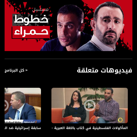
فيديوهات متعلقة
< كل البرنامج
المأكولات الفلسطينية في كتاب باللغة العبرية - دخل صفدي - #صباحنا_غير- 24-11-2016- مساواة
سابقة إسرائيلية ضد السلطة الفلسطين