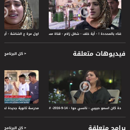
غناء بالمحددة ! - آية خلف - شغل زلام - قناة مساواة الفضائية - Musawa Channel
اول مرة ع الشاشة - آية خلف - 
فيديوهات متعلقة
< كل البرنامج
دة كان اسمو حبيبي - نانسي حوا - 14-9-2016- #شو_بالبلد - قناة مساواة الفضائية
مدرسة ثانوية جديدة لطلاب النقب باسرائيل ! --9-2017
برامج متعلقة
< كل البرنامج