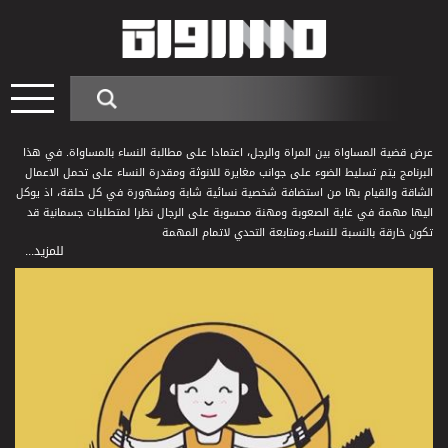
عرض قضية المساواة بين المراة والرجل، اعتمادا على مطالبة النساء بالمساواة. في هذا
البرنامج يتم تسليط الضوء على جوانب مغايرة للانوثة ومقدرة النساء على تحمل الاعمال
الشاقة والقيام بها من استضافة شخصية نسائية شابة ومشهورة في كل حلقة، اذ يوكل
اليها مهمة في غاية الصعوبة ومهنة محسوبة على الرجال نظرا لمتطلبات جسمانية قد
تكون خارقة بالنسبة للنساء.ومتابعة التحدي لاتمام المهمة
للمزيد...