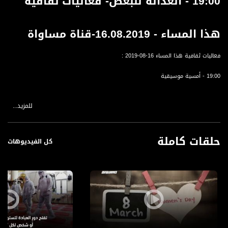
19:00 - العدالة للبعض- فعاليات ثقافية
هذا المساء - 16.08.2019-قناة مساواة
فعاليات ثقافية هذا المساء 16-08-2019 :
19:00 - أمسية موسيقية
للمزيد...
قناة مساواة الفضائية، صوت فلسطينيي الداخل - لاول مرة منذ ٧٠ عام
قناة مساواة الفضائية تبث عبر الحيّز الفضائي الفلسطيني PalSat وعلى مدار القمر
حلقات كاملة
NileSat من خلال التردد التالي :
كل الفيديوهات
Downlink frequency - الترد :
12645 MHZ
Polarity - الاستقطاب:
Horizontal
Symb.Rate - معدل الترميز: