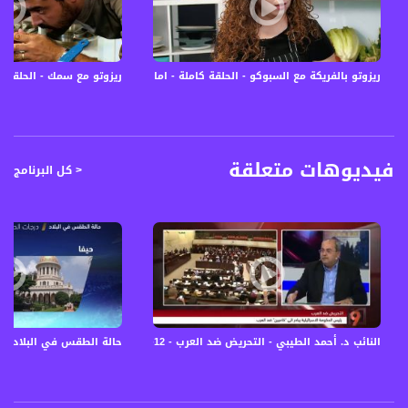
12645 MHZ
Polarity - الاستقطاب:
Horizontal
ريزوتو بالفريكة مع السبوكو - الحلقة كاملة - اماني بريق - #كل_شي_عالطاولة - 
ريزوتو مع سمك - الحلقة ك
Symb.Rate - معدل الترميز:
27.500 MS/s
FEC - تصحيح الخطأ :
فيديوهات متعلقة
< كل البرنامج
5/6
عربسات Arabsat Badr 4 at 26.0 east
DL: 11958 H
SR: 27500
FEC: 5/6
للتواصل:
النائب د. أحمد الطيبي - التحريض ضد العرب - 12-2-2016- #التاسعة مع رمزي حكيم -مساواة
حالة الطقس في البلاد - 20-7-2018 - قناة مساواة الفضائية - MusawaChannel
بريد الكتروني:
anafalasteeni@musawachannel.com