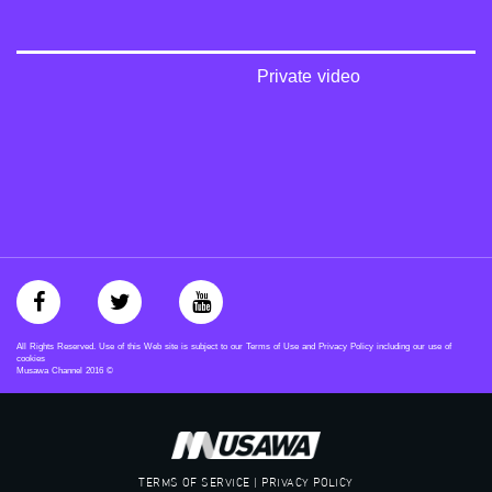
‫#‏عدالة‬
‫#‏تساوٍ‬
‫#‏تعادل‬
‫#‏تماثل‬
Private video
‫#‏تسوية‬
‫#‏معادلة‬
All Rights Reserved. Use of this Web site is subject to our Terms of Use and Privacy Policy including our use of
cookies
Musawa Channel
2016
©
TERMS OF SERVICE | PRIVACY POLICY