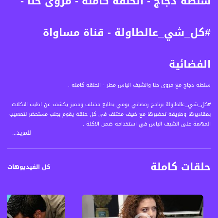
سلطة دجاج - الحلقة كاملة - مروى حنا -
#كل_شي_عالطاولة - قناة مساواة
الفضائية
سلطة دجاج مع مروى حنا والشيف الياس مطر - الحلقة كاملة .
#كل_شي_عالطاولة برنامج رمضاني يومي بطابع مختلف ومميز يكشف عن اطيب الاكلات
بمقاديرها وطريقة تحضيرها مع ضيف مختلف في كل حلقة يقوم بجلب مستحضر لتصعيب
المهمة على الشيف الياس في استخدامه ضمن الاكلة .
للمزيد...
يتخلل البرنامج حديث بين الضيف المميز والشيف الياس مطر عن طبيعة الاكلة واصل
المنتجات المستخدمة فيها .
حلقات كاملة
قناة مساواة الفضائية، صوت فلسطينيي الداخل - لاول مرة منذ ٧٠ عام
كل الفيديوهات
قناة مساواة الفضائية تبث عبر الحيّز الفضائي الفلسطيني PalSat وعلى مدار القمر
NileSat من خلال التردد التالي :
Downlink frequency - الترد :