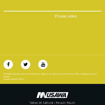
‫#‏شعب_واحد‬
‪#‎mosawah‬
#musawa
#musawachannel
Private video
mosawah.com#
#musawachannel.com
‪#‎Equality‬
‪#‎égalité‬
‫#‏مساواة‬
‫#‏حق‬
‫#‏عدالة‬
‫#‏تساوٍ‬
‫#‏تعادل‬
‫#‏تماثل‬
‫#‏تسوية‬
‫#‏معادلة‬
All Rights Reserved. Use of this Web site is subject to our Terms of Use and Privacy Policy including our use of
cookies
Musawa Channel
2016
©
TERMS OF SERVICE | PRIVACY POLICY