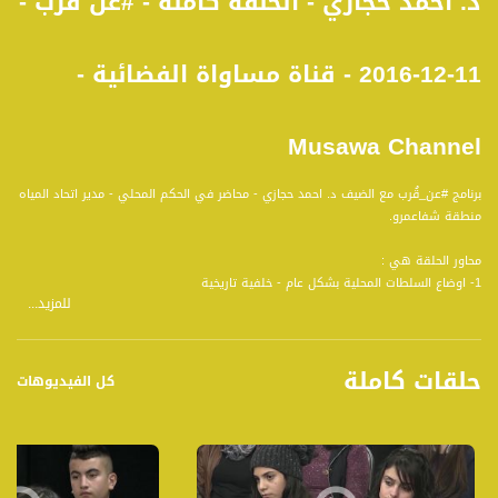
د. احمد حجازي - الحلقة كاملة - #عن قُرب -
11-12-2016 - قناة مساواة الفضائية -
Musawa Channel
برنامج #عن_قُرب مع الضيف د. احمد حجازي - محاضر في الحكم المحلي - مدير اتحاد المياه
منطقة شفاعمرو.
محاور الحلقة هي :
1- اوضاع السلطات المحلية بشكل عام - خلفية تاريخية
للمزيد...
2- الرؤساء العرب: قادة أم موظفون؟
3- استشراف مستقبلي - مهنية أم مخترة
حلقات كاملة
برنامج #عن قُرب برنامج " توك شو " شبابي ، يتناول انشغالت الشباب وقضاياهم
كل الفيديوهات
واهتمامتهم الاجتماعية والثقافية والفنية والسياسية ، بأسلوب شيق ورشيق يتلائم مع
طبيعة جمهور الهدف وهو الشباب . بهذا المعنى فان البرنامج يشكل نافذة لطرح افكار
شبابية ، وفي الوقت ذاته لا يقتصر على " قضايا شبابية " ، انما قضايا عامة ايضاً
تستهدف كافة فئات المجتمع . المختلف هنا انه يجري طرحها والتعامل والتعاطي معها
من خلال رؤية شبابية ، وهي رؤية باتت تتعاطى مع قضايا الحاضر بمنظار مختلف عن