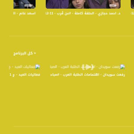
د. احمد حجازي - الحلقة كاملة - #عن قُرب - 11-12-2016 - قناة مساواة الفضائية - Musawa Channel
اسعد غانم - الحلقة كاملة - #عن قُرب - 4-12-2016 - ق
< كل البرنامج
رفعت سويدان - اهتمامات الطلبة العرب - #صباحنا_غير -15-2-2016 - قناة مساواة الفضائية
فعاليات العيد - ج 1 - الحلقة كاملة - صباحنا غير -7-7-2016- قناة مساواة الفضائية
س،أكتواليا04.02.2020