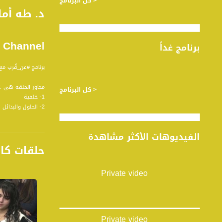
< كل البرنامج
Channel
برنامج غداً
برنامج #عن_قُرب مع
محاور الحلقة هي :
< كل البرنامج
1- خلفية
2- الحلول والبدائل
3- تداعيات ونتائج
الفيديوهات الأكثر مشاهدة
برنامج #عن قُرب ب
حلقات كا
الشباب . بهذا المع
طرحها والتعامل وا
توجهات الشباب.
Private video
قناة مساواة الفضائي
قناة مساواة الفضائية تبث عبر الحيّز 
Private video