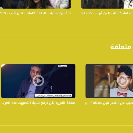
 :
قُرب - 25-12-2016 - قناة مساواة الفضائية - Musawa Channel
د. أمين صفية - الحلقة كاملة - #عن قُرب - 18-12-2016 - قناة مساواة الفضائية - Musawa Channel
متعلقة
من التنمر قبل مقتله؟ - برومو، برنامج المحتوى16.12.19
صفقة القرن: هل ترفع نسبة التصويت عند العرب؟،مضر يون
anafalasteeni@m