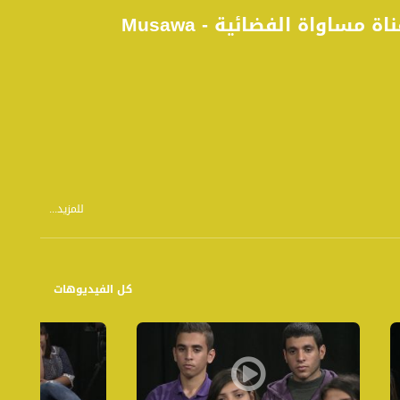
د. طه أمارة - الحلقة كاملة - #عن قُرب - 13-11-2016 - قناة مساواة الفضائية - Musawa
للمزيد...
ية والفنية والسياسية ، بأسلوب شيق ورشيق يتلائم مع طبيعة جمهور الهدف وهو
" ، انما قضايا عامة ايضاً تستهدف كافة فئات المجتمع . المختلف هنا انه يجري
عن الاجيال التي سبقته ، وهو ما يعكس المتغيرات المفاهيمية التي طرأت على
كل الفيديوهات