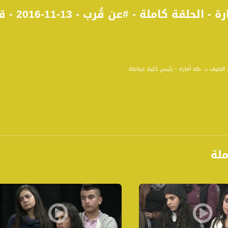
 الضيف د. طه أمارة - رئيس كلية غرناطة.
رنامج " توك شو " شبابي ، يتناول انشغالت الشباب وقضاياهم واهتمامتهم الاجتماعية والثقاف
ملة
نى فان البرنامج يشكل نافذة لطرح افكار شبابية ، وفي الوقت ذاته لا يقتصر على " قضايا شبابية 
لتعاطي معها من خلال رؤية شبابية ، وهي رؤية باتت تتعاطى مع قضايا الحاضر بمنظار مختلف 
ة، صوت فلسطينيي الداخل - لاول مرة منذ ٧٠ عام
الفضائي الفلسطيني PalSat وعلى مدار القمر NileSat من خلال التردد التالي :