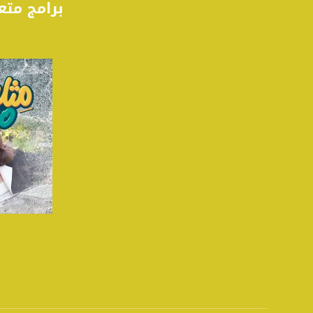
برامج متع
للتفاعل:
الموقع الالكتروني:
sawachannel.com
فيسبوك:
com/musawachannel
تويتر:
.com/musawachannel
يوتيوب:
X8PX53ek2Zg/feed
بينترست:
com/musawachannel
صفحة ا
فيميو:
com/musawachannel
غوغل+: