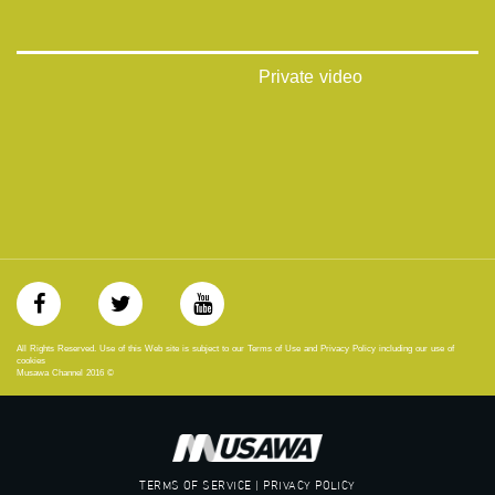
‪#‎égalité‬
‫#‏مساواة‬
‫#‏حق‬
‫#‏عدالة‬
Private video
‫#‏تساوٍ‬
‫#‏تعادل‬
‫#‏تماثل‬
‫#‏تسوية‬
‫#‏معادلة‬
All Rights Reserved. Use of this Web site is subject to our Terms of Use and Privacy Policy including our use of
cookies
Musawa Channel
2016
©
TERMS OF SERVICE | PRIVACY POLICY