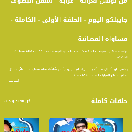
من تونس لعرابة - عرابة - سهل البطوف -
جاييلكو اليوم - الحلقة الأولى - الكاملة -
مساواة الفضائية
عرابة - سهل البطوف - الحلقة كاملة - جاييلكو اليوم - كاميرا خفية - قناة مساواة
الفضائية .
برنامج جاييلكو اليوم - كاميرا خفية تأتيكم يومياً عبر شاشة قناة مساواة الفضائية خلال
شهر رمضان المبارك الساعة 6:30 مساءً.
للمزيد...
جاييلكو اليوم برنامج يومي طيلة شهر رمضان المبارك ذو طابع كوميدي يقوم بتقديمه
الممثل صبحي حصري ويقوم بعمل مقالب بالاشخاص الذين يصادفهم خلال جولته مع
حلقات كاملة
الكاميرا .
كل الفيديوهات
قناة مساواة الفضائية، صوت فلسطينيي الداخل - لاول مرة منذ ٧٠ عام
قناة مساواة الفضائية تبث عبر الحيّز الفضائي الفلسطيني PalSat وعلى مدار القمر