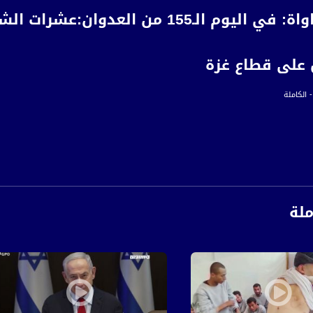
أخبار مساواة: في اليوم الـ155 من 
 على قطاع غزة
 الكاملة
ة، صوت فلسطينيي الداخل - لاول مرة منذ ٧٠ عام
ملة
الفضائي الفلسطيني PalSat وعلى مدار القمر NileSat من خلال التردد التالي :
Nilesat at 8.
Fr
S