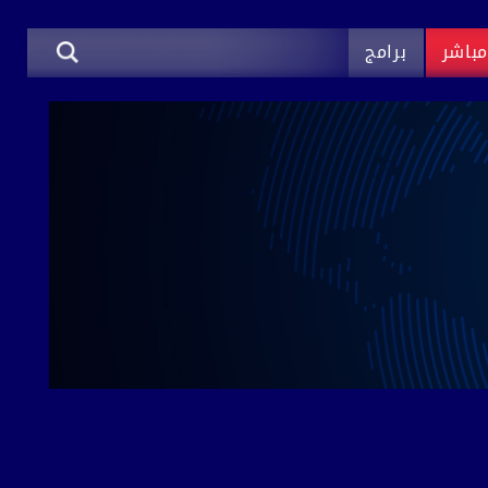
باشر
برامج