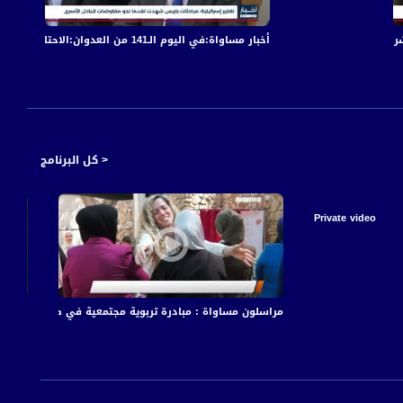
أخبار مساواة:في اليوم الـ141 من العدوان:الاحتلال يكثف قصفه على قطاع غزة مخلّفا عشرات الشهداء والجرحى
أخبار مساواة
< كل البرنامج
Private video
اة
ظاهرة قتل النساء - ج 2 -
مراسلون مساواة : مبادرة تربوية مجتمعية في طمرة لتعزيز الر