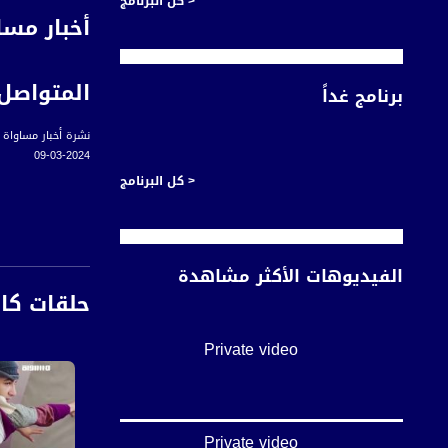
< كل البرنامج
المتواصل
برنامج غداً
نشرة أخبار مساواة -
09-03-2024
< كل البرنامج
قناة مساواة الفضائي
الفيديوهات الأكثر مشاهدة
حلقات كا
قناة مساواة الفضائية تبث عبر الحيّز 
0 east (Musawa SD)
Private video
equency: 12645 H
ymbol Rate: 27500
FEC: 3/4
Private video