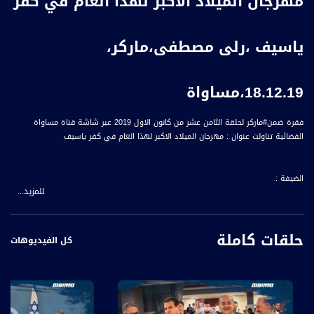
مهرجان الميلاد الاكبر لهذا العام في كفر
ياسيف ،رلى مصطفى،ماركر،
18.12.19،مساواة
فقرة ضمن#ماركر لحلقة الثامن عشر من كانون الاول 2019 عبر شاشة قناة مساواة
الفضائية تناولت عنوان : مهرجان الميلاد الاكبر لهذا العام في كفر ياسيف
الضيفة :
للمزيد...
رلى مصطفى - منتجة مهرجانات
حلقات كاملة
كل الفيديوهات
المحاور:
حضور واسع ونجاح مميز لمهرجان الميلاد في كفر ياسيف ، ما هو المميز والجديد هذا
العام ؟ امتداد العام الماضي المهمة اصعب