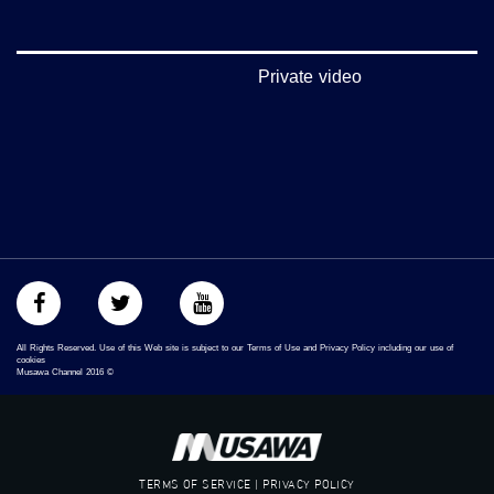
فيميو:
https://vimeo.com/musawachannel
Private video
غوغل+:
://plus.google.com/u/0/b/115185778161375637310/115185778161375637310/posts/p/pub?
_ga=1.123333704.2101815806.1418341384
#_٤٨
48_#
‫#‏فلسطين_٤٨‬
‫#‏فلسطين_48‬
‪falasteen_48#‎‬
‫#‏عرب_٤٨
‪‎arab_48#‬
‫#‏تواصل‬
All Rights Reserved. Use of this Web site is subject to our Terms of Use and Privacy Policy including our use of
‫#‏اكسر_حصارك‬
cookies
Musawa Channel
2016
©
‫#‏بلشنا_نرجع‬
‫#‏شعب_واحد‬
‪#‎mosawah‬
#musawa
#musawachannel
TERMS OF SERVICE | PRIVACY POLICY
mosawah.com#