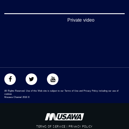
الموقع الالكتروني:
www.musawachannel.com
فيسبوك:
Private video
https://www.facebook.com/musawachannel
تويتر:
https://twitter.com/musawachannel
يوتيوب:
https://www.youtube.com/channel/UCwJbDUmIxc-JX8PX53ek2Zg/feed
بينترست:
https://www.pinterest.com/musawachannel
فيميو:
All Rights Reserved. Use of this Web site is subject to our Terms of Use and Privacy Policy including our use of
https://vimeo.com/musawachannel
cookies
Musawa Channel
2016
©
غوغل+:
://plus.google.com/u/0/b/115185778161375637310/115185778161375637310/posts/p/pub?
_ga=1.123333704.2101815806.1418341384
TERMS OF SERVICE | PRIVACY POLICY
#_٤٨