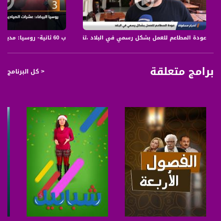
ب 60 ثانية- روسيا: مدينة سان بطرسبرج الروسية تدخل موسوعة جينيس بفضل قارعي الطبول،28.5.2019
عودة المطاعم للعمل بشكل رسمي في البلاد ،تقرير،اخبار مساواة،27.05
برامج متعلقة
< كل البرنامج