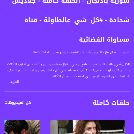
شوربة باذنجان - الحلقة كاملة - جلاديس
شحادة - #كل_شي_عالطاولة - قناة
مساواة الفضائية
شوربة باذنجان مع جلاديس شحادة والشيف الياس مطر - الحلقة كاملة .
#كل_شي_عالطاولة برنامج رمضاني يومي بطابع مختلف ومميز يكشف عن اطيب الاكلات
بمقاديرها وطريقة تحضيرها مع ضيف مختلف في كل حلقة يقوم بجلب مستحضر لتصعيب
المهمة على الشيف الياس في استخدامه ضمن الاكلة .
للمزيد...
يتخلل البرنامج حديث بين الضيف المميز والشيف الياس مطر عن طبيعة الاكلة واصل
المنتجات المستخدمة فيها .
حلقات كاملة
قناة مساواة الفضائية، صوت فلسطينيي الداخل - لاول مرة منذ ٧٠ عام
كل الفيديوهات
قناة مساواة الفضائية تبث عبر الحيّز الفضائي الفلسطيني PalSat وعلى مدار القمر
NileSat من خلال التردد التالي :
Downlink frequency - الترد :