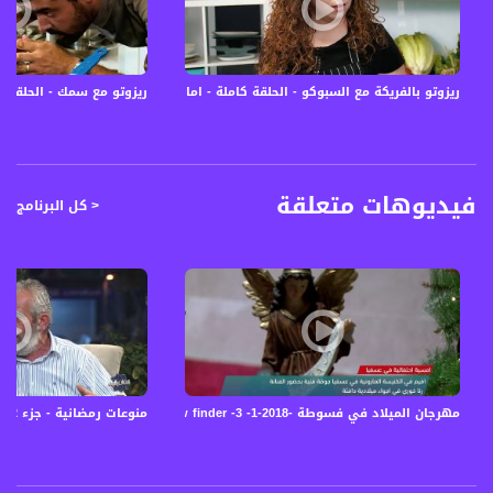
12645 MHZ
Polarity - الاستقطاب:
Horizontal
ريزوتو بالفريكة مع السبوكو - الحلقة كاملة - اماني بريق - #كل_شي_عالطاولة - 
ريزوتو مع سمك - الحلقة ك
Symb.Rate - معدل الترميز:
27.500 MS/s
FEC - تصحيح الخطأ :
فيديوهات متعلقة
< كل البرنامج
5/6
عربسات Arabsat Badr 4 at 26.0 east
DL: 11958 H
SR: 27500
FEC: 5/6
للتواصل:
مهرجان الميلاد في فسوطة -view finder -3 -1-2018 - قناة مساواة الفضائية
منوعات رمضانية - جزء 2 - الحلقة الثامنة عشر- #رمضان_بالبلد - 23-6-2016- مساواة
بريد الكتروني:
anafalasteeni@musawachannel.com