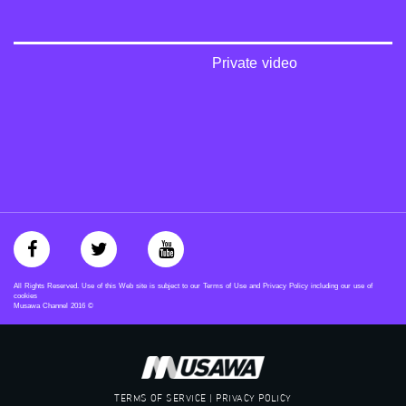
‫#‏عدالة‬
‫#‏تساوٍ‬
‫#‏تعادل‬
‫#‏تماثل‬
Private video
‫#‏تسوية‬
‫#‏معادلة‬
All Rights Reserved. Use of this Web site is subject to our Terms of Use and Privacy Policy including our use of
cookies
Musawa Channel
2016
©
TERMS OF SERVICE | PRIVACY POLICY