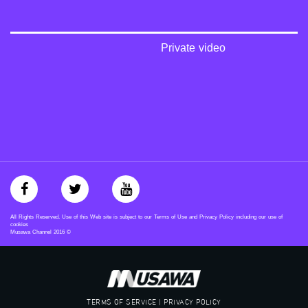
‫#‏عدالة‬
‫#‏تساوٍ‬
‫#‏تعادل‬
‫#‏تماثل‬
Private video
‫#‏تسوية‬
‫#‏معادلة‬
All Rights Reserved. Use of this Web site is subject to our Terms of Use and Privacy Policy including our use of
cookies
Musawa Channel
2016
©
TERMS OF SERVICE | PRIVACY POLICY