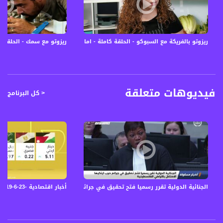
12645 MHZ
Polarity - الاستقطاب:
Horizontal
ريزوتو بالفريكة مع السبوكو - الحلقة كاملة - اماني بريق - #كل_شي_عالطاولة - 
ريزوتو مع سمك - الحلقة ك
Symb.Rate - معدل الترميز:
27.500 MS/s
FEC - تصحيح الخطأ :
فيديوهات متعلقة
< كل البرنامج
5/6
عربسات Arabsat Badr 4 at 26.0 east
DL: 11958 H
SR: 27500
FEC: 5/6
للتواصل:
أخبار اقتصادية -23-6-2019 - قناة مساواة الفضائية
الجنائية الدولية تقرر رسميا فتح تحقيق في جرائم حرب ارتكبها الاحتلال بالأراضي
بريد الكتروني:
anafalasteeni@musawachannel.com