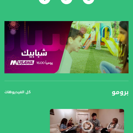
برومو
كل الفيديوهات