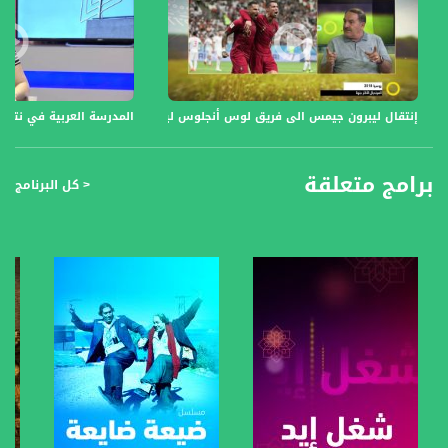
إنتقال ليبرون جيمس الى فريق لوس أنجلوس ليكرز، نبيل سلامة ،صباحنا غير،5-7-2018- مساواة
المدرسة العربية في نتسيريت عيليت - ر
برامج متعلقة
< كل البرنامج